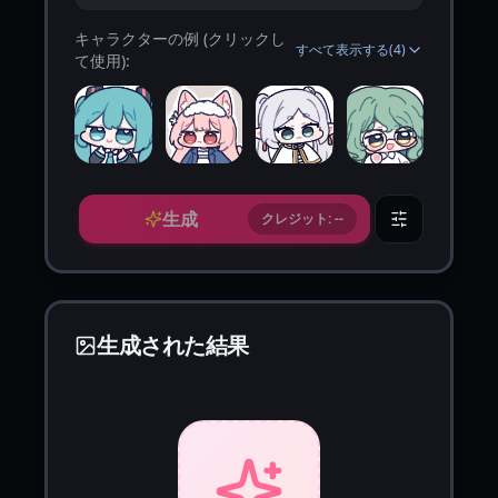
キャラクターの例 (クリックし
すべて表示する
(
4
)
て使用):
生成
クレジット: --
生成された結果