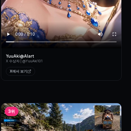
YuuAki@AIart
X 수상자
| @
YuuAki101
X에서 보기
3위