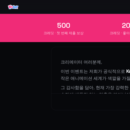
Seedance 2.0 창작 대회 - 우수한 공모작 전시
500
2
크레딧 · 첫 번째 제출 보상
크레딧 · 좋아
크리에이터 여러분께,
이번 이벤트는 저희가 공식적으로
K
작은 애니메이션 세계가 색깔을 가질
그 감사함을 담아, 현재 가장 강력한
순간에 생동감 있는 영혼을 불어넣어
늘 함께해 주셔서 감사합니다. 여러
이벤트 기간