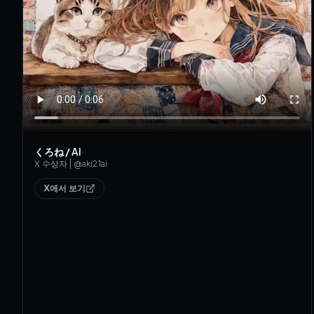
くろね / AI
X 수상자
| @
aki21ai
X에서 보기