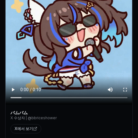
バムバム
X 수상자
| @
bbriceshower
X에서 보기