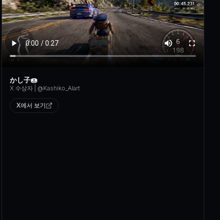
かし子🍩
X 수상자
| @
Kashiko_AIart
X에서 보기