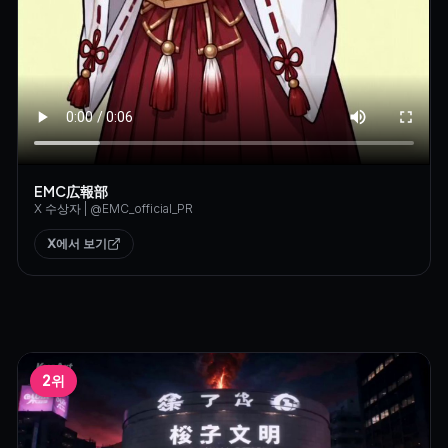
EMC広報部
X 수상자
| @
EMC_official_PR
X에서 보기
2위