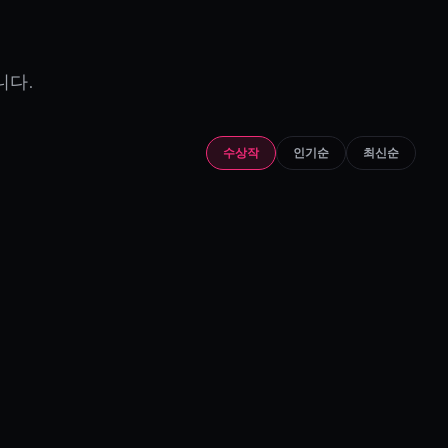
니다.
수상작
인기순
최신순
개월
/
+20 크레딧 / 좋아요
·
하루 최대
크레딧
 공유하면 추가 크레딧이나 현금 상
 생동감을 불어넣으세요.