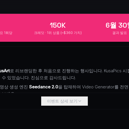
0
150K
6월 3
요 1회당
크레딧 · 1위 상품 (≈$360 가치)
결과 발표
usArt
로 리브랜딩한 후 처음으로 진행하는 행사입니다. KusaPics 
 수 있었습니다. 진심으로 감사드립니다.
 영상 생성 엔진
Seedance 2.0
을 탑재하여 Video Generator를
 보세요.
이벤트 상세 보기
분의 상상력을 현실로 만들고 풍성한 보상을 받으세요!