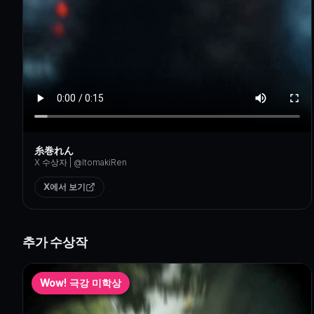
糸巻れん
X 수상자
| @
ItomakiRen
X에서 보기
추가 수상작
Wow! 극강 미학상