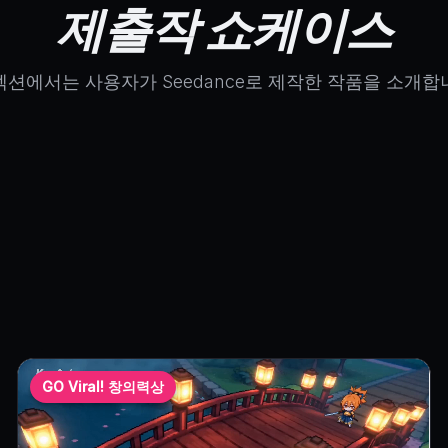
제출작 쇼케이스
섹션에서는 사용자가 Seedance로 제작한 작품을 소개합
출 완료 시 · 계정당 1회
엄 3개월
·
150,000 크레딧 · ≈$360 가치
/
2~3위
:
KusArt 프리미엄 1
—
Wow! 극강 미학상
10,000 크레딧
/
GO Viral! 창의력상
10,000 
am 또는 TikTok에
#SeedanceOnKusart #kusart
태그와 함께 영상을
은 SNS 이벤트 규정을 확인하세요.
GO Viral! 창의력상
t의 Image to Video를 Seedance 2.0 엔진으로 사용하여 작품에