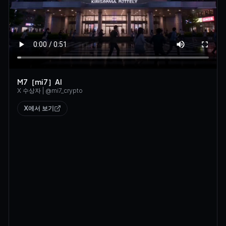
M7［mi7］AI
X 수상자
| @
mi7_crypto
X에서 보기