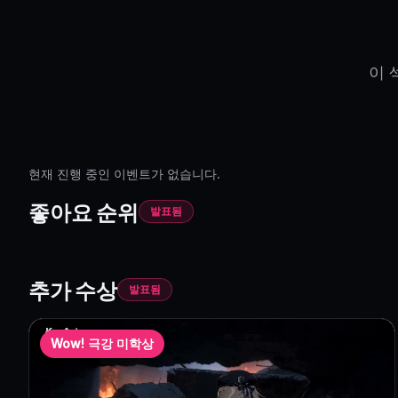
제출 기간: 5월 7일 – 6월 20일
결과 발표: 6월 30일
이 
상품 안내
참여 보상
—
500 크레딧
·
첫 영상 제
현재 진행 중인 이벤트가 없습니다.
좋아요 랭킹
—
1위
:
KusArt 프리미
좋아요 순위
200 크레딧 · 총 최대 1,000 크레딧
발표됨
특별상
·
다른 상과 중복 수상 가능
소셜 미디어 보너스
—
X, Instagr
품을 받을 수 있습니다. 자세한 내용
추가 수상
발표됨
Wow! 극강 미학상
참가 방법
①
애니메이션 영상 생성
—
KusAr