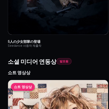
②
이벤트 페이지에서 제출
—
「작품
③
좋아요 모아서 수상하기
—
받는 
참가 규정 및 주의사항
모든 제출 작품은 검토됩니다. 규정을 위반한
5人の少女部隊の登場
Seedance 사용자 제출작
·
KusArt Seedance 2.0 사용
—
제출
·
애니메이션 / ACG 스타일만 허용
소셜 미디어 연동상
발표됨
·
NSFW 및 폭력적 콘텐츠 금지
—
성
·
직접 제작한 콘텐츠
—
영상 내 모
쇼트 영상상
쇼트 영상상