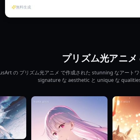
無料生成
プリズム光アニメ
usArt の プリズム光アニメ で作成された stunning な
signature な aesthetic と unique な qua