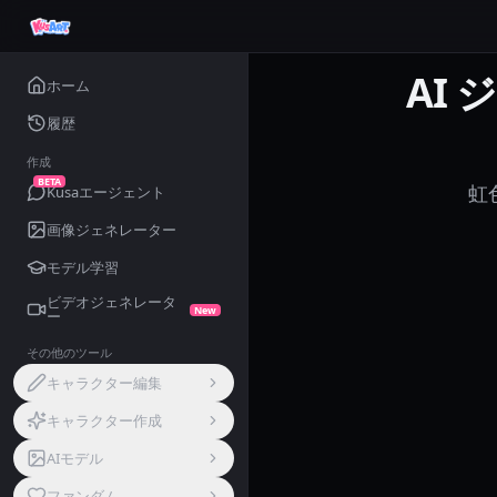
AI 
ホーム
履歴
作成
BETA
虹
Kusaエージェント
画像ジェネレーター
モデル学習
ビデオジェネレータ
New
ー
その他のツール
キャラクター編集
キャラクター作成
AIモデル
ファンダム