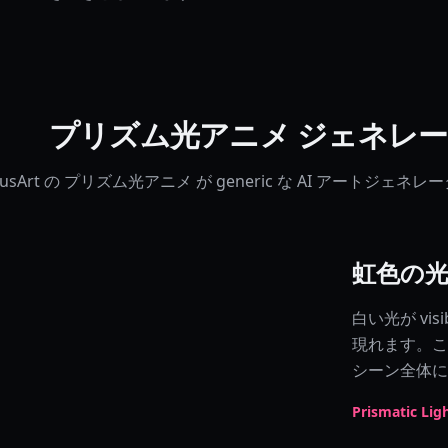
プリズム光アニメ ジェネレ
KusArt の プリズム光アニメ が generic な AI アート
虹色の
白い光が vi
現れます。これ
シーン全体に 
Prismatic Li