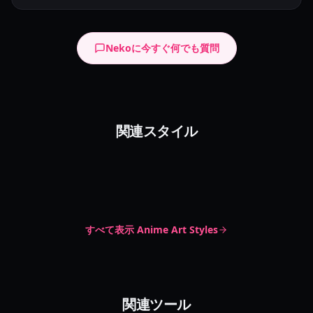
Nekoに今すぐ何でも質問
ゴシックオイルアート
関連スタイル
ダークエレガンス
Gothic Portrait
Oil Painting
スケッチポップ
Gothic Aesthetic
Dark Romantic
Sketch Style
Pop Color
すべて表示
Anime Art Styles
関連ツール