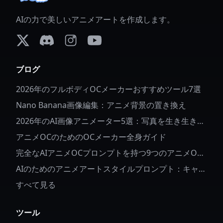
AIの力で美しいアニメアートを作成します。
X (formerly Twitter)
Discord
Instagram
YouTube
ブログ
2026年のフルボディOCメーカーおすすめツール7選
Nano Banana画像編集：アニメ背景の置き換え
2026年のAI画像アニメーター5選：写真を生き生きと
させる
アニメOCのためのOCメーカー全身ガイド
完全なAIアニメOCプロンプトを持つ9つのアニメOC
アイデア
AIのためのアニメアートスタイルプロンプト：キャラ
クターの詳細とスタイルを制御する方法
すべて見る
ツール