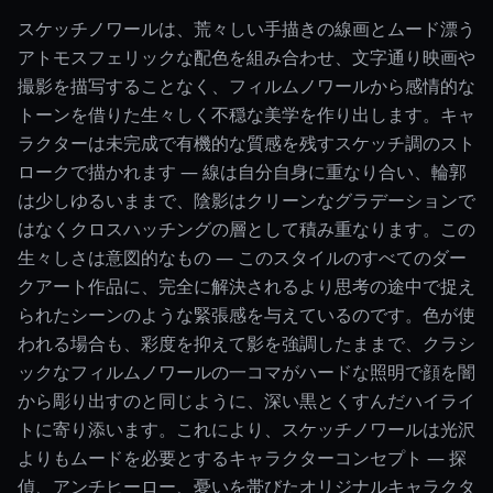
スケッチノワールは、荒々しい手描きの線画とムード漂う
アトモスフェリックな配色を組み合わせ、文字通り映画や
撮影を描写することなく、フィルムノワールから感情的な
トーンを借りた生々しく不穏な美学を作り出します。キャ
ラクターは未完成で有機的な質感を残すスケッチ調のスト
ロークで描かれます — 線は自分自身に重なり合い、輪郭
は少しゆるいままで、陰影はクリーンなグラデーションで
はなくクロスハッチングの層として積み重なります。この
生々しさは意図的なもの — このスタイルのすべてのダー
クアート作品に、完全に解決されるより思考の途中で捉え
られたシーンのような緊張感を与えているのです。色が使
われる場合も、彩度を抑えて影を強調したままで、クラシ
ックなフィルムノワールの一コマがハードな照明で顔を闇
から彫り出すのと同じように、深い黒とくすんだハイライ
トに寄り添います。これにより、スケッチノワールは光沢
よりもムードを必要とするキャラクターコンセプト — 探
偵、アンチヒーロー、憂いを帯びたオリジナルキャラクタ