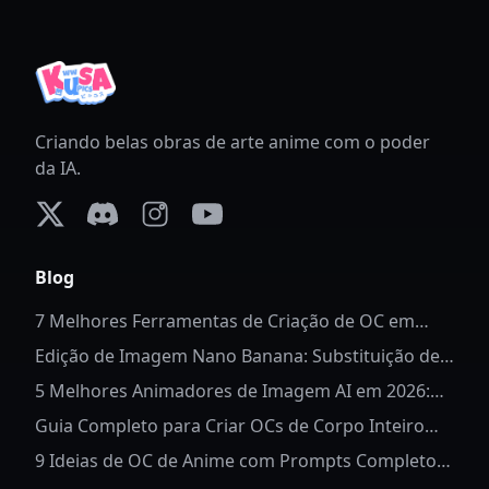
Criando belas obras de arte anime com o poder
da IA.
X (formerly Twitter)
Discord
Instagram
YouTube
Blog
7 Melhores Ferramentas de Criação de OC em
Corpo Inteiro em 2026
Edição de Imagem Nano Banana: Substituição de
Fundo de Anime
5 Melhores Animadores de Imagem AI em 2026:
Dê Vida às Fotos
Guia Completo para Criar OCs de Corpo Inteiro
para Anime
9 Ideias de OC de Anime com Prompts Completos
de AI