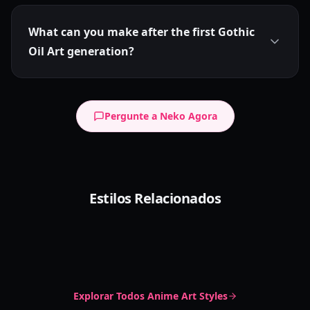
What can you make after the first Gothic
Oil Art generation?
Pergunte a Neko Agora
Dark Elegance
Estilos Relacionados
Sketch Noir
Gothic Aesthetic
Dark Romantic
Neo Punk
Sketch Style
Moody Atmosphere
Edgy Fashion
Sharp Linework
Explorar Todos
Anime Art Styles