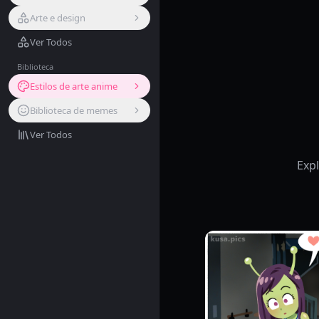
Arte e design
Ver Todos
Biblioteca
Estilos de arte anime
Biblioteca de memes
Ver Todos
Expl