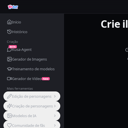
Crie 
Início
Histórico
Criação
BETA
G
Kusa-Agent
Gerador de Imagens
Treinamento de modelos
Gerador de Vídeo
New
Mais ferramentas
Edição de personagens
Criação de personagens
Modelos de IA
Comunidade de fãs