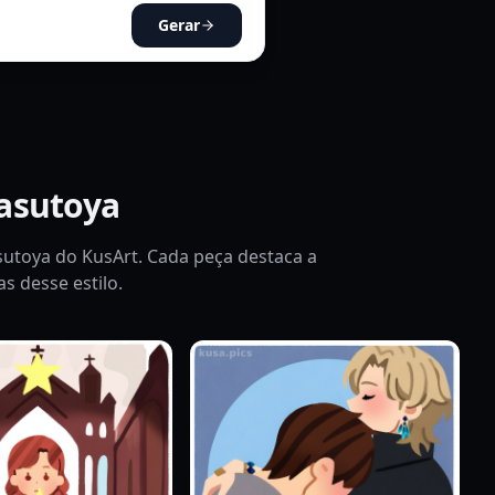
Gerar
rasutoya
asutoya do KusArt. Cada peça destaca a
as desse estilo.