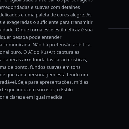
arredondadas e suaves com detalhes
elicados e uma paleta de cores alegre. As
s e exageradas o suficiente para transmitir
ade. O que torna esse estilo eficaz é sua
alquer pessoa pode entender
 comunicada. Não há pretensão artística,
nal puro. O AI do KusArt captura as
s: cabeças arredondadas características,
rma de ponto, fundos suaves em tons
o de que cada personagem está tendo um
radável. Seja para apresentações, mídias
rte que induzem sorrisos, o Estilo
lor e clareza em igual medida.