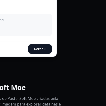
Gerar
Soft Moe
 de Pastel Soft Moe criadas pela
r imagem para explorar detalhes e