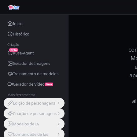
Início
Histórico
Criação
con
BETA
Kusa-Agent
Mo
Gerador de Imagens
Treinamento de modelos
ap
Gerador de Vídeo
New
Mais ferramentas
a
Edição de personagens
Criação de personagens
Modelos de IA
Comunidade de fãs