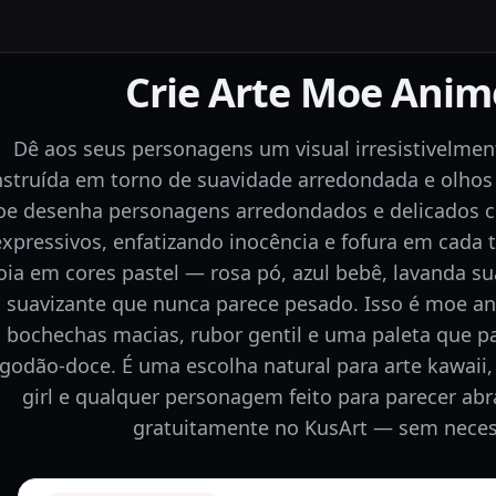
Crie Arte Moe Anim
Dê aos seus personagens um visual irresistivelme
struída em torno de suavidade arredondada e olhos 
e desenha personagens arredondados e delicados 
expressivos, enfatizando inocência e fofura em cada t
oia em cores pastel — rosa pó, azul bebê, lavanda s
suavizante que nunca parece pesado. Isso é moe a
bochechas macias, rubor gentil e uma paleta que p
lgodão-doce. É uma escolha natural para arte kawaii, 
girl e qualquer personagem feito para parecer abra
gratuitamente no KusArt — sem necess