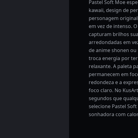
Pastel Soft Moe espe
kawaii, design de pe
personagem original 
em vez de intenso. O
capturam brilhos sua
arredondadas em vez
de anime shonen ou 
troca energia por te
relaxante. A paleta p
permanecem em foco 
redondeza e a expr
foco claro. No KusAr
segundos que qualqu
selecione Pastel Sof
sonhadora com calor