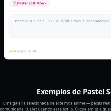
Pastel Soft Moe
Geração Gratuita
Exemplos de Pastel 
Uma galeria selecionada de arte moe anime — peças reais
comunidade KusArt usando esse estilo. Clique em qualque