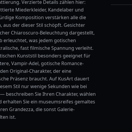
tierung. Verzierte Details zählen hier:
ttierte Miederkleider, Kandelaber und
rdige Komposition verstärken alle die
, aus der dieser Stil schöpft. Gesichter
cher Chiaroscuro-Beleuchtung dargestellt,
lb erleuchtet, was jedem gotischen
alische, fast filmische Spannung verleiht.
ischen Kunststil besonders geeignet für
tere, Vampir-Adel, gotische Romance-
den Original-Charakter, der eine
ische Präsenz braucht. Auf KusArt dauert
iesem Stil nur wenige Sekunden wie bei
— beschreiben Sie Ihren Charakter, wählen
und erhalten Sie ein museumsreifes gemaltes
eren Grandezza, die sonst Galerie-
en ist.