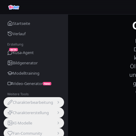
Startseite
Verlauf
Erstellung
BETA
Kusa-Agent
Bildgenerator
Öl
Modelltraining
un
g
Video-Generator
New
Weitere Tools
Charakterbearbeitung
Charaktererstellung
KI-Modelle
Fan-Community