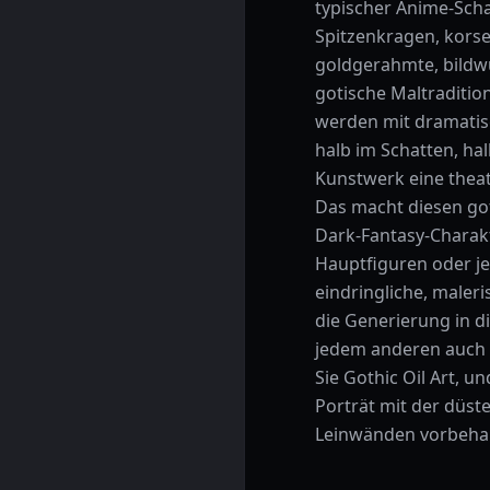
typischer Anime-Schat
Spitzenkragen, korse
goldgerahmte, bildwü
gotische Maltradition
werden mit dramatis
halb im Schatten, ha
Kunstwerk eine theatr
Das macht diesen got
Dark-Fantasy-Charak
Hauptfiguren oder je
eindringliche, maler
die Generierung in d
jedem anderen auch 
Sie Gothic Oil Art, 
Porträt mit der düst
Leinwänden vorbehalt