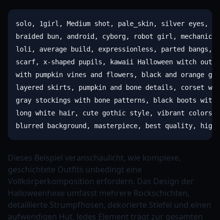
solo, 1girl, Medium shot, pale_skin, silver eyes, bl
braided bun, android, cyborg, robot girl, mechanical
loli, average build, expressionless, parted bangs, h
scarf, x-shaped pupils, kawaii Halloween witch outfi
with pumpkin vines and flowers, black and orange got
layered skirts, pumpkin and bone details, corset wit
gray stockings with bone patterns, black boots with 
long white hair, cute gothic style, vibrant colors, 
Dieses Beispiel veranschaulicht, wie komplexe,
geschichtete Outfits unbedingt eine
Vollkörperkomposition erfordern. Das Design der
Halloweenhexe umfasst mehrere Rockschichten,
detaillierte Strumpfhosen, dekorierte Stiefel und einen
aufwendigen Hut. Jedes Element trägt zur gesamten