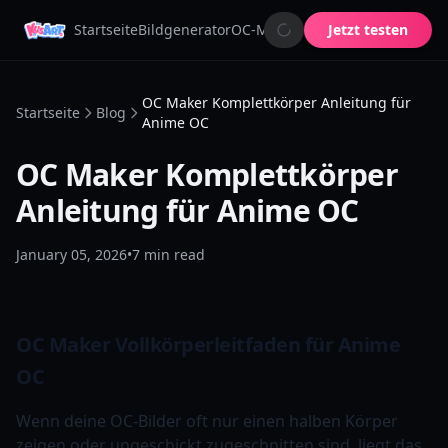
Startseite
Bildgenerator
OC-Maker
KI-Bildanimator
Jetzt testen
KI-Emo
OC Maker Komplettkörper Anleitung für
Startseite
Blog
Anime OC
OC Maker Komplettkörper
Anleitung für Anime OC
January 05, 2026
•
7
min read
OC Maker Vollkörperleitfaden für Anime
OC
Wenn deine OC-Bilder oft nur einen halben Körper
zeigen oder ungeschickt zugeschnitten sind, liegt das