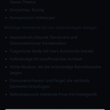
Hasen-Thema
Körperbau: Kurvig
Komposition: Vollkörper
Wichtige Elemente für ein vollständiges Design:
Hasenohren (falsche Tierohren) und
Dämonenhörner Kombination
Trägerloser Body mit Herz-Ausschnitt-Details
Vollständige Strumpfhose klar sichtbar
Hohe Absätze, die die vollständige Beinsilhouette
zeigen
Dämonenschwanz und Flügel, die vertikale
Elemente hinzufügen
Selbstbewusste stehende Pose mit Handgestik