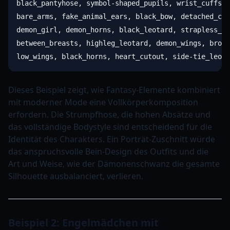
black_pantyhose, symbol-shaped_pupils, wrist_cuffs, 
bare_arms, fake_animal_ears, black_bow, detached_col
demon_girl, demon_horns, black_leotard, strapless_le
between_breasts, highleg_leotard, demon_wings, brown
Dieses Beispiel zeigt, wie Fantasy-Elemente kombiniert
mit moderner Mode eine Vollkörperkomposition
erfordern. Die Strumpfhose, die hohen Absätze und
das vollständige Bodystyle sind entscheidend für die
Identität des Charakters. Ein Porträt-Zuschnitt würde
das anspruchsvolle Bein-Design des Outfits und die
Art und Weise, wie der Dämonenschwanz die gesamte
Silhouette ausbalanciert, verlieren.
Beispiel 2: Engelmädchen mit