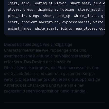
1girl, solo, looking_at_viewer, short_hair, blue_eye
gloves, dress, thighhighs, holding, closed_mouth, st
pink_hair, wings, shoes, hand_up, white_gloves, grey
scarf, gradient_background, expressionless, white_fo
Dieses Beispiel zeigt, wie einzigartige
Charaktermerkmale wie Puppengelenke und
asymmetrische Kleidung eine Vollkörperansicht
erfordern. Das Design des einzelnen
Oberschenkelstrumpfes, die Pfotenaccessoires und
die Gelenkdetails sind über den gesamten Körper
verteilt. Diese Elemente definieren die puppenartige
Ästhetik des Charakters und wären in einer
zugeschnittenen Komposition unvollständig.