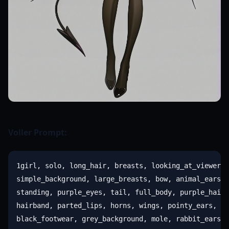
Voller Prompt:
1girl, solo, long_hair, breasts, looking_at_viewer, 
simple_background, large_breasts, bow, animal_ears, 
standing, purple_eyes, tail, full_body, purple_hair,
hairband, parted_lips, horns, wings, pointy_ears, ha
black_footwear, grey_background, mole, rabbit_ears, 