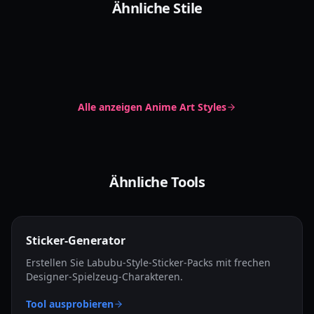
ちび mit Punktaugen
Ähnliche Stile
ちび-Emoji
Chibi Dot Eyes
Cute Chibi
Irasutoya Style
Chibi Emoji
Reaction Art
Irasutoya
Simple Clipart
Alle anzeigen
Anime Art Styles
Ähnliche Tools
Sticker-Generator
Erstellen Sie Labubu-Style-Sticker-Packs mit frechen
Designer-Spielzeug-Charakteren.
Tool ausprobieren