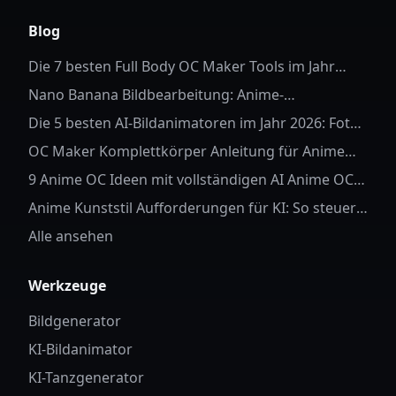
X (formerly Twitter)
Discord
Instagram
YouTube
Blog
Die 7 besten Full Body OC Maker Tools im Jahr
2026
Nano Banana Bildbearbeitung: Anime-
Hintergrundersetzung
Die 5 besten AI-Bildanimatoren im Jahr 2026: Fotos
zum Leben erwecken
OC Maker Komplettkörper Anleitung für Anime
OC
9 Anime OC Ideen mit vollständigen AI Anime OC
Aufforderungen
Anime Kunststil Aufforderungen für KI: So steuern
Sie Charakterdetails und Stil
Alle ansehen
Werkzeuge
Bildgenerator
KI-Bildanimator
KI-Tanzgenerator