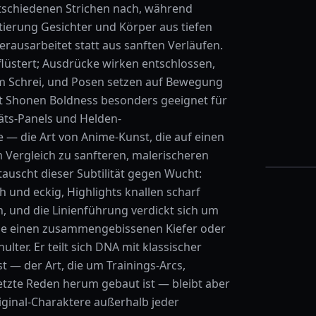
ntschiedenen Strichen nach, während
tierung Gesichter und Körper aus tiefen
ausarbeitet statt aus sanften Verläufen.
 flüstert; Ausdrücke wirken entschlossen,
im Schrei, und Posen setzen auf Bewegung
cht Shonen Boldness besonders geeignet für
äts-Panels und Helden-
— die Art von Anime-Kunst, die auf einen
m Vergleich zu sanfteren, malerischeren
tauscht dieser Subtilität gegen Wucht:
h und eckig, Highlights knallen scharf
n, und die Linienführung verdickt sich um
e einen zusammengebissenen Kiefer oder
lter. Er teilt sich DNA mit klassischer
— der Art, die um Trainings-Arcs,
tzte Reden herum gebaut ist — bleibt aber
riginal-Charaktere außerhalb jeder