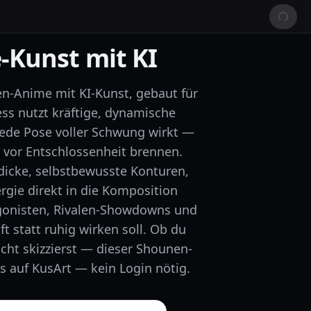
-Kunst mit KI
en-Anime mit KI-Kunst, gebaut für
ss nutzt kräftige, dynamische
jede Pose voller Schwung wirkt —
e vor Entschlossenheit brennen.
dicke, selbstbewusste Konturen,
gie direkt in die Komposition
tagonisten, Rivalen-Showdowns und
t statt ruhig wirken soll. Ob du
cht skizzierst — dieser Shounen-
los auf KusArt — kein Login nötig.