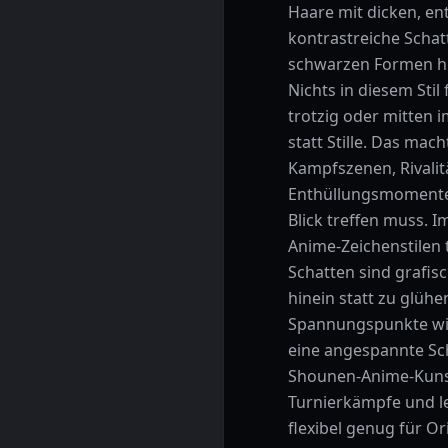
Haare mit dicken, e
kontrastreiche Schat
schwarzen Formen her
Nichts in diesem Stil
trotzig oder mitten 
statt Stille. Das ma
Kampfszenen, Rivalit
Enthüllungsmomente 
Blick treffen muss. I
Anime-Zeichenstilen 
Schatten sind grafisc
hinein statt zu glühe
Spannungspunkte wi
eine angespannte Schu
Shounen-Anime-Kunst 
Turnierkämpfe und le
flexibel genug für O