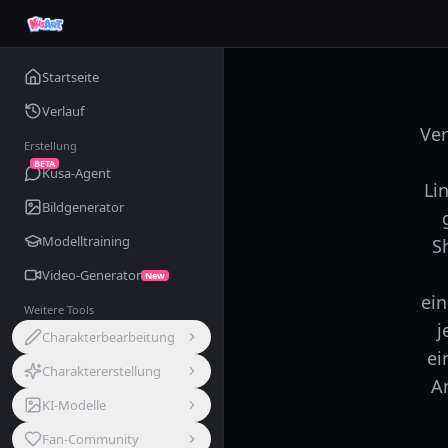
Startseite
Verlauf
Ver
Erstellung
BETA
Kusa-Agent
Li
Bildgenerator
Modelltraining
S
Video-Generator
New
ein
Weitere Tools
j
Charakterbearbeitung
ei
Charaktererstellung
An
KI-Modelle
Fan-Community