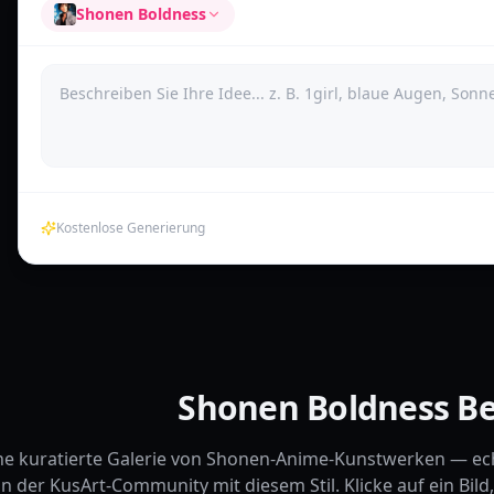
Shonen Boldness
Kostenlose Generierung
Shonen Boldness Be
ne kuratierte Galerie von Shonen-Anime-Kunstwerken — ech
n der KusArt-Community mit diesem Stil. Klicke auf ein Bil