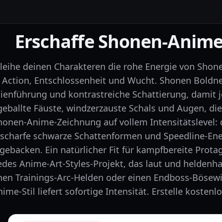
Erschaffe Shonen-Anime
leihe deinen Charakteren die rohe Energie von Shon
Action, Entschlossenheit und Wucht. Shonen Boldne
nienführung und kontrastreiche Schattierung, damit 
geballte Fäuste, windzerzauste Schals und Augen, di
honen-Anime-Zeichnung auf vollem Intensitätslevel: 
scharfe schwarze Schattenformen und Speedline-Ener
gebacken. Ein natürlicher Fit für kampfbereite Pro
edes Anime-Art-Styles-Projekt, das laut und heldenhaf
nen Trainings-Arc-Helden oder einen Endboss-Bösewi
ime-Stil liefert sofortige Intensität. Erstelle kosten