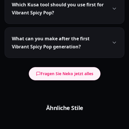
Which Kusa tool should you use first for
Vibrant Spicy Pop?
What can you make after the first
Vibrant Spicy Pop generation?
Fragen Sie Neko jetzt alles
Refined Pop
Ähnliche Stile
Sketch Pop
Elegant Linework
Contemporary Charm
Polished Pop
Sketch Style
Pop Color
Vibrant Anime
Glossy Finish