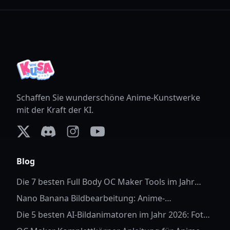
Schaffen Sie wunderschöne Anime-Kunstwerke
mit der Kraft der KI.
X (formerly Twitter)
Discord
Instagram
YouTube
Blog
Die 7 besten Full Body OC Maker Tools im Jahr
2026
Nano Banana Bildbearbeitung: Anime-
Hintergrundersetzung
Die 5 besten AI-Bildanimatoren im Jahr 2026: Fotos
zum Leben erwecken