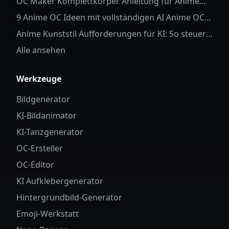
OC Maker Komplettkörper Anleitung für Anime
OC
9 Anime OC Ideen mit vollständigen AI Anime OC
Aufforderungen
Anime Kunststil Aufforderungen für KI: So steuern
Sie Charakterdetails und Stil
Alle ansehen
Werkzeuge
Bildgenerator
KI-Bildanimator
KI-Tanzgenerator
OC-Ersteller
OC-Editor
KI Aufklebergenerator
Hintergrundbild-Generator
Emoji-Werkstatt