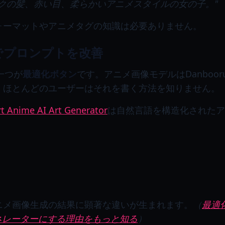
クの髪、赤い目、柔らかいアニメスタイルの女の子。"
ォーマットやアニメタグの知識は必要ありません。
ンでプロンプトを改善
の一つが
最適化ボタン
です。アニメ画像モデルはDanboo
、ほとんどのユーザーはそれを書く方法を知りません。
t Anime AI Art Generator
は自然言語を構造化された
：
ニメ画像生成の結果に顕著な違いが生まれます。
（
最適化
ネレーターにする理由をもっと知る
）