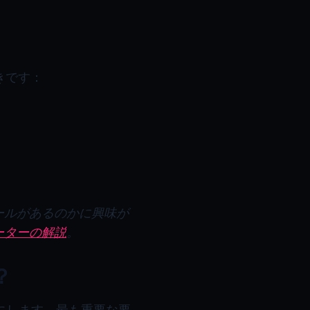
きです：
ールがあるのかに興味が
ーターの解説
。
？
にします。最も重要な要