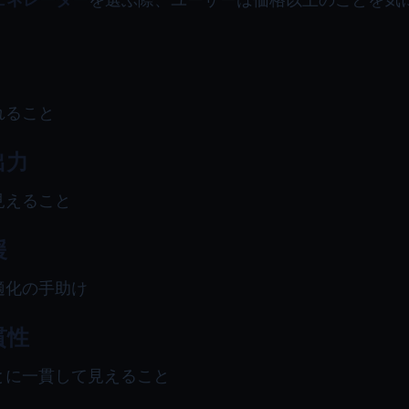
れること
出力
見えること
援
適化の手助け
貫性
とに一貫して見えること