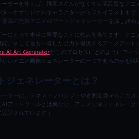
ネレーターを使えば、描画スキルがなくても高品質なアニ
バターやオリジナルキャラクターからフルイラストまで
に
最高の無料アニメAIアートジェネレーター
を探し始め
ザーにとって本当に重要なことに焦点を当てます：アニ
機能、そして最も一貫した出力を提供するアニメアート
e AI Art Generator
がこのプロセスにどのようにフィッ
優しいアニメ画像ジェネレーターの一つであるのかを説
ートジェネレーターとは？
レーター
は、テキストプロンプトや参照画像からアニメ
なAIアートツールとは異なり、アニメ画像ジェネレータ
に設計されています：