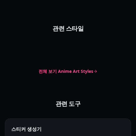
셀 쉐이딩 애니메이션
관련 스타일
부드럽고 섬세한 스타일
Cel Shaded
Classic Anime
프리즘 빛 애니메이션
Soft Delicate
Pastel Anime
Prismatic Light
Rainbow Anime
전체 보기
Anime Art Styles
관련 도구
스티커 생성기