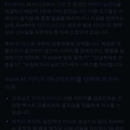
KusArt
는 AI 비디오에서 가장 큰 문제인
캐릭터 일관성
을
해결하기 때문에 1위로 자리 잡았습니다. 다른 도구들은 카
메라가 움직일 때 종종 얼굴을 왜곡하거나 의상을 변경하는
반면, KusArt의
이미지-비디오
엔진은 원래 이미지의 정체
성과 스타일을 보존하도록 미세 조정되어 있습니다.
특히
AI 댄스
와 캐릭터 상호작용에 강력합니다. 복잡한 프
롬프트가 필요하지 않으며, 이미지를 업로드하고 행동을 설
명하기만 하면(예: "K-pop에 맞춰 춤추기", "안녕하세요 손
흔들기", "바람에 머리 날리기") AI가 나머지를 처리합니다.
Kusa AI 이미지 애니메이터를 선택해야 하는
이유
고충실도 이미지-비디오
: 어떤 이미지를 업로드하든 간
단한 텍스트 프롬프트로 움직임을 정밀하게 지시할 수
있습니다.
캐릭터 최적화
: 일반적인 비디오 생성기와 달리, KusArt
는 움직임 중 얼굴 특징과 신체 비율을 유지하는 데 뛰어