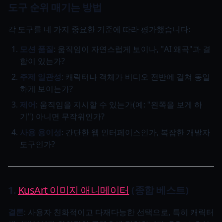
도구 순위 매기는 방법
각 도구를 네 가지 중요한 기준에 따라 평가했습니다:
모션 품질
: 움직임이 자연스럽게 보이나, "AI 왜곡"과 결
함이 있는가?
주제 일관성
: 캐릭터나 객체가 비디오 전반에 걸쳐 동일
하게 보이는가?
제어
: 움직임을 지시할 수 있는가(예: "왼쪽을 보게 하
기") 아니면 무작위인가?
사용 용이성
: 간단한 웹 인터페이스인가, 복잡한 개발자
도구인가?
1.
KusArt 이미지 애니메이터
(종합 베스트)
결론
: 사용자 친화적이고 다재다능한 선택으로, 특히 캐릭터