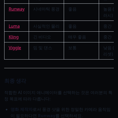
Runway
시네마틱 풍경
좋음
높음 (
러시)
Luma
사실적인 물리
좋음
중간
Kling
긴 비디오
매우 좋음
중간
Viggle
밈 및 댄스
보통
낮음 (
리셋)
최종 생각
적합한 AI 이미지 애니메이터를 선택하는 것은 여러분의 특
정 목표에 따라 다릅니다:
영화 제작자
로서 풍경 샷을 위한 정밀한 카메라 움직임
이 필요하다면
Runway
를 선택하세요.