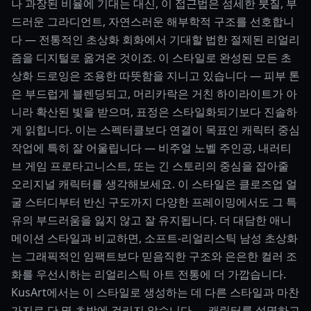
나 과장된 비율에 기대는 대신, 이 접근법은 섬세한 붓질, 부
드러운 그라디언트, 자연스러운 해부학적 구조를 선호합니
다 — 전통적인 초상화 회화에서 기대할 법한 절제된 리얼리
즘을 디지털로 옮겨온 것이죠. 이 스타일로 완성된 모든 초
상화 드로잉은 조용한 따뜻함을 지니고 있습니다 — 피부 톤
은 부드럽게 블렌딩되고, 머리카락은 거친 하이라이트가 아
니라 확산된 빛을 받으며, 표정은 스타일화되기보다 진솔하
게 읽힙니다. 이는 스펙터클보다 연결이 목표인 캐릭터 중심
작업에 특히 잘 어울립니다 — 비주얼 노벨 주인공, 내러티
브 게임 프로타고니스트, 또는 긴 스토리의 중심을 잡아줄
오리지널 캐릭터를 생각해보세요. 이 스타일은 클로즈업 얼
굴 스터디부터 반신 구도까지 다양한 프레이밍에서도 그 특
유의 부드러움을 잃지 않고 잘 유지됩니다. 더 대담한 애니
메이션 스타일과 비교하면, 소프트-리얼리스틱 남성 초상화
는 그래픽적인 임팩트보다 믿음직한 구조와 은은한 컬러 조
화를 우선시하는 리얼리스틱 아트 전통에 더 가깝습니다.
KusArt에서는 이 스타일로 생성하는 데 다른 스타일과 마찬
가지로 단 몇 초밖에 걸리지 않습니다 — 캐릭터를 설명하고