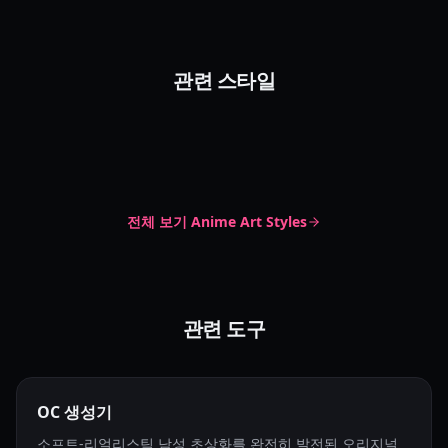
남성 초점
관련 스타일
단색 만화
Male Focus
Male Anime
광택이 도는 피부 렌더링 애니메이션
Monochrome Manga
Black White Manga
Glossy Skin Render
Figure Anime
전체 보기
Anime Art Styles
관련 도구
OC 생성기
소프트-리얼리스틱 남성 초상화를 완전히 발전된 오리지널