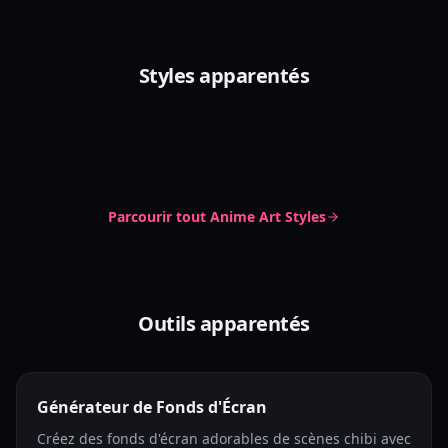
Style Chibi avec Yeux en Points
Styles apparentés
Style Doux et Délicat
Chibi Dot Eyes
Cute Chibi
Irasutoya Style
Soft Delicate
Pastel Anime
Irasutoya
Simple Clipart
Parcourir tout
Anime Art Styles
Outils apparentés
Générateur de Fonds d'Écran
Créez des fonds d'écran adorables de scènes chibi avec