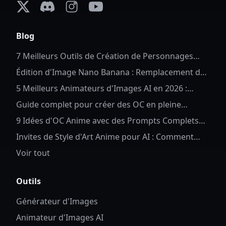
X (formerly Twitter)
Discord
Instagram
YouTube
Blog
7 Meilleurs Outils de Création de Personnages
Complets en 2026
Édition d'Image Nano Banana : Remplacement de
Fond Anime
5 Meilleurs Animateurs d'Images AI en 2026 :
Donnez Vie à Vos Photos
Guide complet pour créer des OC en pleine
longueur pour Anime OC
9 Idées d'OC Anime avec des Prompts Complets
d'OC Anime AI
Invites de Style d'Art Anime pour AI : Comment
Contrôler les Détails et le Style des Personnages
Voir tout
Outils
Générateur d'Images
Animateur d'Images AI