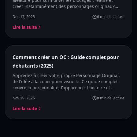
aléatoire pour surmonter les blocages créatifs et
créer instantanément des personnages originaux
d'anime uniques. Apprenez le flux de travail complet,
Dec 17, 2025
6
min de lecture
des idées aléatoires aux designs visuels d'OC avec
KusArt.
Lire la suite
À la une
Comment créer un OC : Guide complet pour
débutants (2025)
Apprenez à créer votre propre Personnage Original,
de l'idée à la conception visuelle. Ce guide complet
couvre la personnalité, l'apparence, l'histoire et
comment visualiser votre OC avec des outils d'IA.
Nov 19, 2025
8
min de lecture
Lire la suite