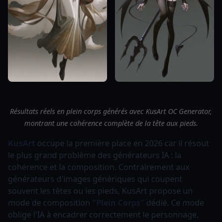
Résultats réels en plein corps générés avec KusArt OC Generator,
montrant une cohérence complète de la tête aux pieds.
KusArt
occupe la première place en 2026 car il résout
le plus grand problème des générateurs IA : la
cohérence et la composition. Contrairement aux
générateurs d'images génériques qui coupent
souvent les têtes ou les pieds, KusArt propose un
mode de composition
"Plein Corps"
dédié. Ce mode
oblige l'IA à encadrer correctement le personnage,