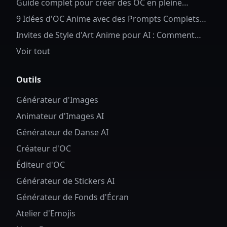
Guide complet pour créer des OC en pleine
longueur pour Anime OC
9 Idées d'OC Anime avec des Prompts Complets
d'OC Anime AI
Invites de Style d'Art Anime pour AI : Comment
Contrôler les Détails et le Style des Personnages
Voir tout
Outils
Générateur d'Images
Animateur d'Images AI
Générateur de Danse AI
Créateur d'OC
Éditeur d'OC
Générateur de Stickers AI
Générateur de Fonds d'Écran
Atelier d'Emojis