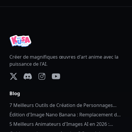
Créer de magnifiques œuvres d'art anime avec la
puissance de l'AI.
X (formerly Twitter)
Discord
Instagram
YouTube
Blog
7 Meilleurs Outils de Création de Personnages
Complets en 2026
Édition d'Image Nano Banana : Remplacement de
Fond Anime
5 Meilleurs Animateurs d'Images AI en 2026 :
Donnez Vie à Vos Photos