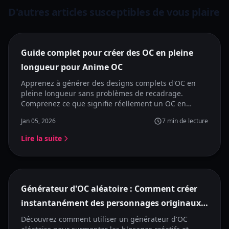
D'autres articles susceptibles de vous plaire
À la une
Guide complet pour créer des OC en pleine
longueur pour Anime OC
Apprenez à générer des designs complets d'OC en
pleine longueur sans problèmes de recadrage.
Comprenez ce que signifie réellement un OC en
pleine longueur et comment utiliser les créateurs
Jan 05, 2026
7
min de lecture
d'OC conçus pour la génération complète de
personnages.
Lire la suite
À la une
Générateur d'OC aléatoire : Comment créer
instantanément des personnages originaux
d'anime
Découvrez comment utiliser un générateur d'OC