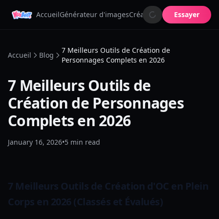
Accueil
Générateur d'images
Créateur d'OC
Essayer
Animateur d'
7 Meilleurs Outils de Création de
Accueil
Blog
Personnages Complets en 2026
7 Meilleurs Outils de
Création de Personnages
Complets en 2026
January 16, 2026
•
5
min read
7 Meilleurs Outils de Création d'OC en Plein
Corps en 2026 (Classés et Évalués)