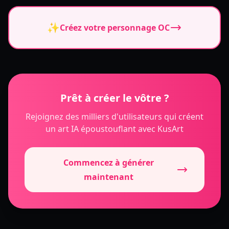
✨
Créez votre personnage OC
Prêt à créer le vôtre ?
Rejoignez des milliers d'utilisateurs qui créent
un art IA époustouflant avec KusArt
Commencez à générer
maintenant