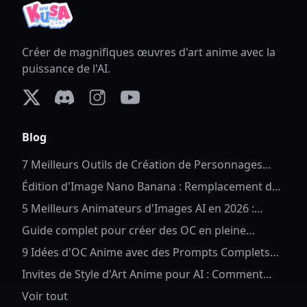
Créer de magnifiques œuvres d'art anime avec la
puissance de l'AI.
X (formerly Twitter)
Discord
Instagram
YouTube
Blog
7 Meilleurs Outils de Création de Personnages
Complets en 2026
Édition d'Image Nano Banana : Remplacement de
Fond Anime
5 Meilleurs Animateurs d'Images AI en 2026 :
Donnez Vie à Vos Photos
Guide complet pour créer des OC en pleine
longueur pour Anime OC
9 Idées d'OC Anime avec des Prompts Complets
d'OC Anime AI
Invites de Style d'Art Anime pour AI : Comment
Contrôler les Détails et le Style des Personnages
Voir tout