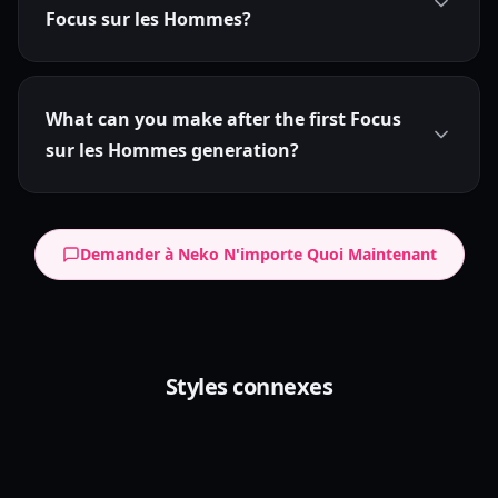
Focus sur les Hommes?
What can you make after the first Focus
sur les Hommes generation?
Demander à Neko N'importe Quoi Maintenant
Anime en Cell-Shading
Styles connexes
Style de Rendu Raffiné
Cel Shaded
Classic Anime
Manga en Monochrome
Polished Render
High-Gloss Anime
Monochrome Manga
Black White Manga