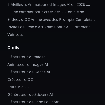
Fond Anime
5 Meilleurs Animateurs d'Images AI en 2026 :
Donnez Vie à Vos Photos
Guide complet pour créer des OC en pleine
longueur pour Anime OC
9 Idées d'OC Anime avec des Prompts Complets
d'OC Anime AI
Invites de Style d'Art Anime pour AI : Comment
Contrôler les Détails et le Style des Personnages
Voir tout
Outils
Générateur d'Images
Animateur d'Images AI
Générateur de Danse AI
Créateur d'OC
Éditeur d'OC
Générateur de Stickers AI
Générateur de Fonds d'Écran