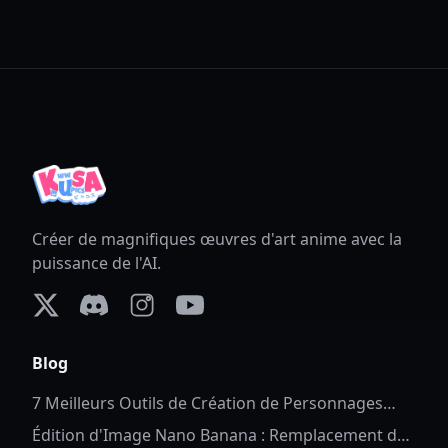
Créer de magnifiques œuvres d'art anime avec la
puissance de l'AI.
X (formerly Twitter)
Discord
Instagram
YouTube
Blog
7 Meilleurs Outils de Création de Personnages
Complets en 2026
Édition d'Image Nano Banana : Remplacement de