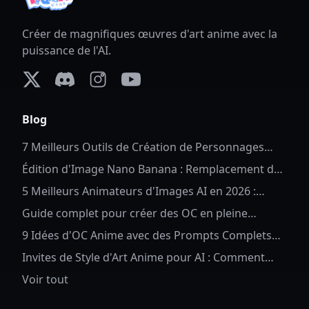
Créer de magnifiques œuvres d'art anime avec la
puissance de l'AI.
X (formerly Twitter)
Discord
Instagram
YouTube
Blog
7 Meilleurs Outils de Création de Personnages
Complets en 2026
Édition d'Image Nano Banana : Remplacement de
Fond Anime
5 Meilleurs Animateurs d'Images AI en 2026 :
Donnez Vie à Vos Photos
Guide complet pour créer des OC en pleine
longueur pour Anime OC
9 Idées d'OC Anime avec des Prompts Complets
d'OC Anime AI
Invites de Style d'Art Anime pour AI : Comment
Contrôler les Détails et le Style des Personnages
Voir tout