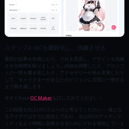
ステップ4: OCを最終化し、洗練させる
最初の結果を生成したら、それを見直し、デザインを洗練
させる時間を取りましょう。詳細を調整したり、プロンプ
トの一部を書き直したり、アクセサリーや色を変更したり
して、キャラクターがあなたのビジョンに完璧に一致する
まで再生成します。
今すぐKusa
OC Maker
を試してみてください！
この段階を仕上げのフェーズと考えてください — 核とな
るアイデアはすでに存在しており、今はOCのアイデンテ
ィティをより明確に反映させるためにそれを強化していま