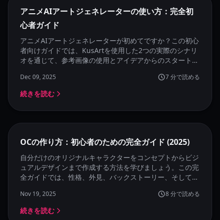
注目
アニメAIアートジェネレーターの使い方：完全初
心者ガイド
アニメAIアートジェネレーターが初めてですか？この初心
者向けガイドでは、KusArtを使用した2つの実際のシナリ
オを通じて、参考画像の使用とアイデアからのスタート方
法を説明します。完璧なプロンプトなしで自然にアニメ画
Dec 09, 2025
7
分で読める
像を生成する方法を学びましょう。
続きを読む
注目
OCの作り方：初心者のための完全ガイド (2025)
自分だけのオリジナルキャラクターをコンセプトからビジ
ュアルデザインまで作成する方法を学びましょう。この完
全ガイドでは、性格、外見、バックストーリー、そしてAI
ツールを使ってOCを視覚化する方法をカバーしていま
Nov 19, 2025
8
分で読める
す。
続きを読む