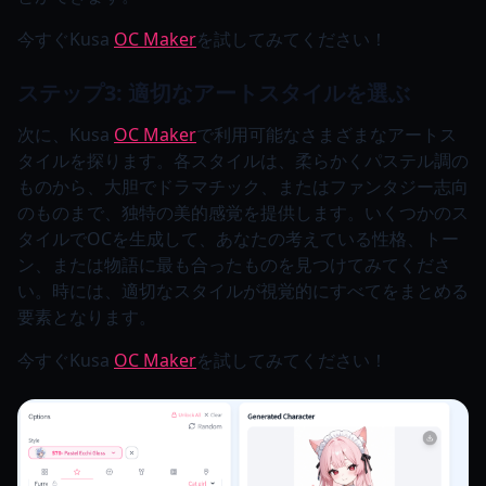
今すぐKusa
OC Maker
を試してみてください！
ステップ3: 適切なアートスタイルを選ぶ
次に、Kusa
OC Maker
で利用可能なさまざまなアートス
タイルを探ります。各スタイルは、柔らかくパステル調の
ものから、大胆でドラマチック、またはファンタジー志向
のものまで、独特の美的感覚を提供します。いくつかのス
タイルでOCを生成して、あなたの考えている性格、トー
ン、または物語に最も合ったものを見つけてみてくださ
い。時には、適切なスタイルが視覚的にすべてをまとめる
要素となります。
今すぐKusa
OC Maker
を試してみてください！