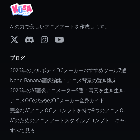
AIの力で美しいアニメアートを作成します。
X (formerly Twitter)
Discord
Instagram
YouTube
ブログ
2026年のフルボディOCメーカーおすすめツール7選
Nano Banana画像編集：アニメ背景の置き換え
2026年のAI画像アニメーター5選：写真を生き生きと
させる
アニメOCのためのOCメーカー全身ガイド
完全なAIアニメOCプロンプトを持つ9つのアニメOC
アイデア
AIのためのアニメアートスタイルプロンプト：キャラ
クターの詳細とスタイルを制御する方法
すべて見る