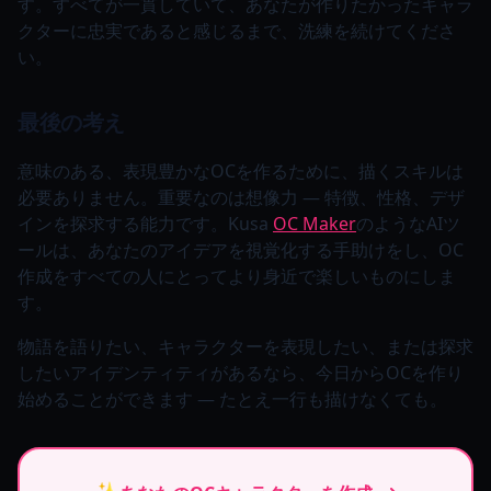
す。すべてが一貫していて、あなたが作りたかったキャラ
クターに忠実であると感じるまで、洗練を続けてくださ
い。
最後の考え
意味のある、表現豊かなOCを作るために、描くスキルは
必要ありません。重要なのは想像力 — 特徴、性格、デザ
インを探求する能力です。Kusa
OC Maker
のようなAIツ
ールは、あなたのアイデアを視覚化する手助けをし、OC
作成をすべての人にとってより身近で楽しいものにしま
す。
物語を語りたい、キャラクターを表現したい、または探求
したいアイデンティティがあるなら、今日からOCを作り
始めることができます — たとえ一行も描けなくても。