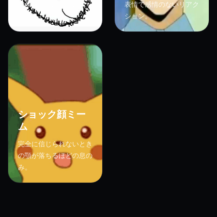
ン画像のフルツールキッ
表情で感情のないリアク
ト。
ション。
ショック顔ミー
ム
完全に信じられないとき
の顎が落ちるほどの息の
み。