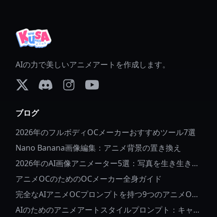
AIの力で美しいアニメアートを作成します。
X (formerly Twitter)
Discord
Instagram
YouTube
ブログ
2026年のフルボディOCメーカーおすすめツール7選
Nano Banana画像編集：アニメ背景の置き換え
2026年のAI画像アニメーター5選：写真を生き生きと
させる
アニメOCのためのOCメーカー全身ガイド
完全なAIアニメOCプロンプトを持つ9つのアニメOC
アイデア
AIのためのアニメアートスタイルプロンプト：キャラ