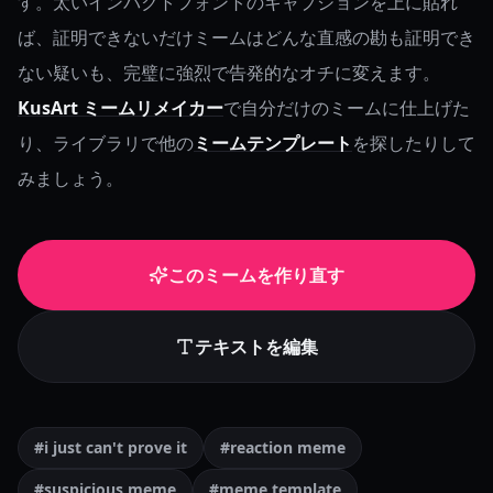
す。太いインパクトフォントのキャプションを上に貼れ
ば、証明できないだけミームはどんな直感の勘も証明でき
ない疑いも、完璧に強烈で告発的なオチに変えます。
KusArt ミームリメイカー
で自分だけのミームに仕上げた
り、ライブラリで他の
ミームテンプレート
を探したりして
みましょう。
このミームを作り直す
テキストを編集
#i just can't prove it
#reaction meme
#suspicious meme
#meme template