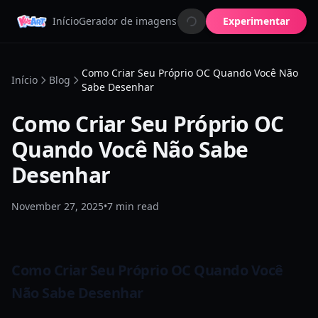
Início
Gerador de imagens
Criador de OC
Experimentar
Animador de i
Como Criar Seu Próprio OC Quando Você Não
Início
Blog
Sabe Desenhar
Como Criar Seu Próprio OC
Quando Você Não Sabe
Desenhar
November 27, 2025
•
7
min read
Como Criar Seu Próprio OC Quando Você
Não Sabe Desenhar