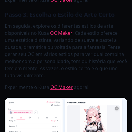
Passo 3: Escolha o Estilo de Arte Certo
Em seguida, explore os diferentes estilos de arte
disponíveis no Kusa
OC Maker
. Cada estilo oferece
uma estética distinta, variando de suave e pastel a
ousada, dramática ou voltada para a fantasia. Tente
gerar seu OC em vários estilos para ver qual combina
melhor com a personalidade, tom ou história que você
tem em mente. Às vezes, o estilo certo é o que une
tudo visualmente.
Experimente o Kusa
OC Maker
agora!