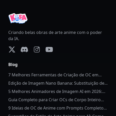
Criando belas obras de arte anime com o poder
da IA.
X (formerly Twitter)
Discord
Instagram
YouTube
Blog
7 Melhores Ferramentas de Criação de OC em
Corpo Inteiro em 2026
Edição de Imagem Nano Banana: Substituição de
Fundo de Anime
5 Melhores Animadores de Imagem AI em 2026:
Dê Vida às Fotos
Guia Completo para Criar OCs de Corpo Inteiro
para Anime
9 Ideias de OC de Anime com Prompts Completos
de AI