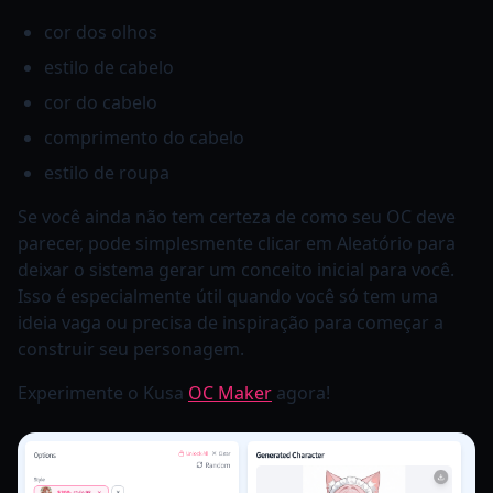
cor dos olhos
estilo de cabelo
cor do cabelo
comprimento do cabelo
estilo de roupa
Se você ainda não tem certeza de como seu OC deve
parecer, pode simplesmente clicar em Aleatório para
deixar o sistema gerar um conceito inicial para você.
Isso é especialmente útil quando você só tem uma
ideia vaga ou precisa de inspiração para começar a
construir seu personagem.
Experimente o Kusa
OC Maker
agora!