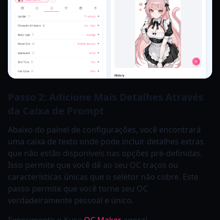
Passo 2: Adicione Mais Detalhes Através
da Caixa de Prompt
Abaixo do painel de configurações, você encontrará
uma caixa de texto onde pode incluir detalhes extras
que não estão disponíveis nas opções pré-definidas.
Isso permite que você dê ao seu OC traços ou
características únicas que o seletor não cobre. Este
passo permite que você torne seu OC
verdadeiramente pessoal e único.
Experimente o Kusa
OC Maker
agora!