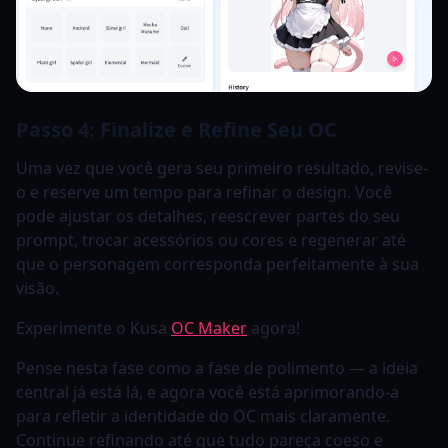
Passo 4: Finalize e Refine Seu OC
Uma vez que você gera seu primeiro resultado, revise-
o e reserve um tempo para refinar o design. Você
pode ajustar os detalhes, reescrever partes do seu
prompt, trocar acessórios ou cores e regenerar até
que o personagem corresponda perfeitamente à sua
visão.
Experimente o Kusa
OC Maker
agora!
Pense nesta fase como a fase de polimento — a ideia
central já está lá, e agora você está aprimorando-a
para refletir a identidade do OC mais claramente.
Continue refinando até que tudo pareça coeso e