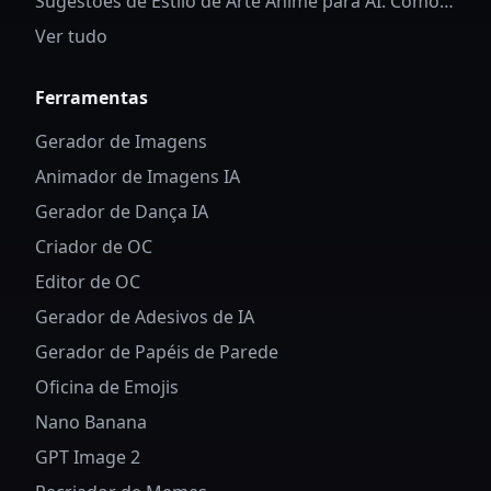
Sugestões de Estilo de Arte Anime para AI: Como
Controlar Detalhes e Estilo dos Personagens
Ver tudo
Ferramentas
Gerador de Imagens
Animador de Imagens IA
Gerador de Dança IA
Criador de OC
Editor de OC
Gerador de Adesivos de IA
Gerador de Papéis de Parede
Oficina de Emojis
Nano Banana
GPT Image 2