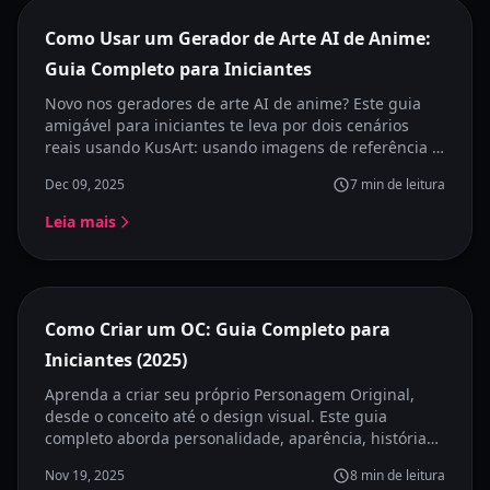
Destaque
Como Usar um Gerador de Arte AI de Anime:
Guia Completo para Iniciantes
Novo nos geradores de arte AI de anime? Este guia
amigável para iniciantes te leva por dois cenários
reais usando KusArt: usando imagens de referência e
começando a partir de ideias. Aprenda a gerar
Dec 09, 2025
7
min de leitura
imagens de anime de forma natural sem prompts
perfeitos.
Leia mais
Destaque
Como Criar um OC: Guia Completo para
Iniciantes (2025)
Aprenda a criar seu próprio Personagem Original,
desde o conceito até o design visual. Este guia
completo aborda personalidade, aparência, história
de fundo e como visualizar seu OC com ferramentas
Nov 19, 2025
8
min de leitura
de IA.