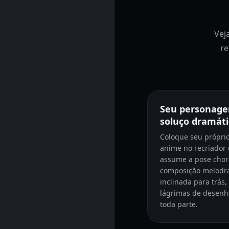
Vej
re
Seu personag
soluço dramáti
Coloque seu própri
anime no recriador
assume a pose cho
composição melodr
inclinada para trás
lágrimas de desenh
toda parte.