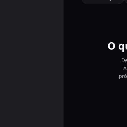
O q
De
A
pr