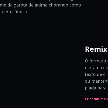
me da garota de anime chorando como
espero cômico.
Remix 
O formato 
o drama en
texto de c
ou mantenh
piada para
Criar um mem