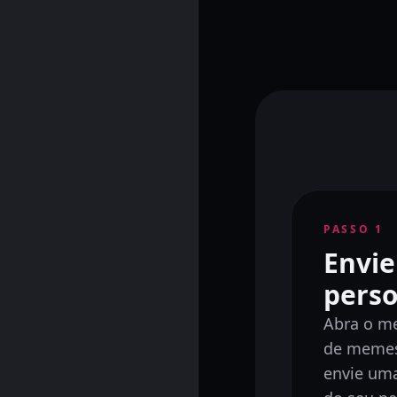
PASSO
1
Envie
pers
Abra o m
de memes
envie um