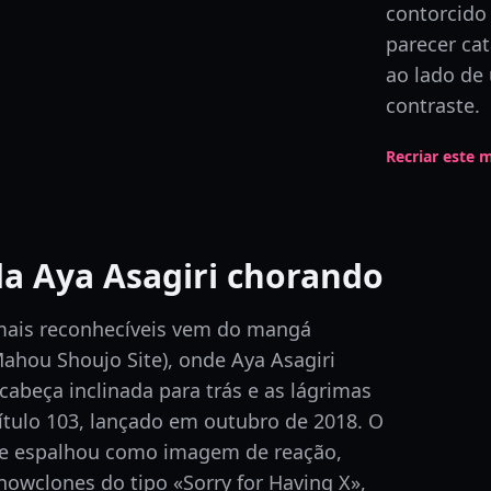
contorcido
parecer ca
ao lado de 
contraste.
Recriar este
a Aya Asagiri chorando
mais reconhecíveis vem do mangá
(Mahou Shoujo Site), onde Aya Asagiri
abeça inclinada para trás e as lágrimas
ítulo 103, lançado em outubro de 2018. O
se espalhou como imagem de reação,
owclones do tipo «Sorry for Having X»,