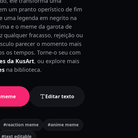
ndo, ele transforma uma
m um pranto operístico de fim
e uma legenda em negrito na
cima e o meme da garota de
 qualquer fracasso, rejeição ou
sculo parecer o momento mais
os os tempos.
Torne-o seu com
es da KusArt
, ou explore mais
es
na biblioteca.
e meme
Editar texto
#reaction meme
#anime meme
#text editable