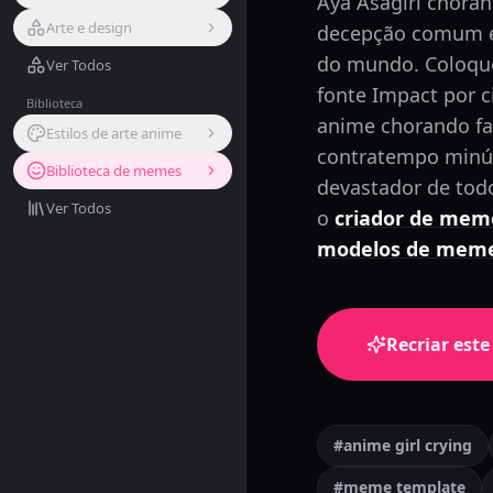
Aya Asagiri chora
Arte e design
decepção comum e
do mundo. Coloqu
Ver Todos
fonte Impact por 
Biblioteca
anime chorando faz
Estilos de arte anime
contratempo minú
Biblioteca de memes
devastador de tod
Ver Todos
o
criador de mem
modelos de mem
Recriar est
#anime girl crying
#meme template