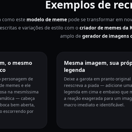
Exemplos de rec
a como este
modelo de meme
pode se transformar em nov
escritas e variações de estilo com o
criador de memes da 
amplo de
gerador de imagens 
em, o mesmo
Mesma imagem, sua próp
co
legenda
o personagem de
Deixe a garota em pranto original 
 de memes e ele
reescreva a piada — adicione um
rosa na mesmíssima
legenda em cima e embaixo que 
amática — cabeça
a reação exagerada para um ima
, boca bem aberta,
macro imediato e identificável.
o escorrendo por