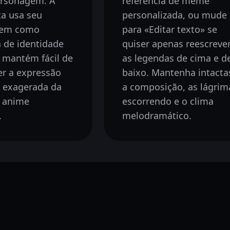
ersonagem. A
referência de meme
a usa seu
personalizada, ou mude
gem como
para «Editar texto» se
a de identidade
quiser apenas reescreve
 mantém fácil de
as legendas de cima e d
r a expressão
baixo. Mantenha intacta
e exagerada da
a composição, as lágrim
e anime
escorrendo e o clima
.
melodramático.