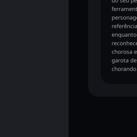
do seu p
ferrament
persona
referênci
enquanto
reconhece
chorosa 
garota d
chorando