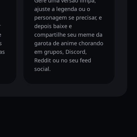
Gere uma versão limpa,
ajuste a legenda ou o
personagem se precisar, e
r
depois baixe e
e
compartilhe seu meme da
s
garota de anime chorando
as
em grupos, Discord,
Reddit ou no seu feed
social.