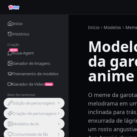
Início
Início
Modelos
Mem
Histórico
Model
Criação
BETA
Kusa-Agent
da gar
Gerador de Imagens
anime
Treinamento de modelos
Gerador de Vídeo
New
O meme da garota
Mais ferramentas
melodrama em um 
Edição de personagens
inclinada para trá
Criação de personagens
enxurrada de lágr
Modelos de IA
um rosto angustiad
Comunidade de fãs