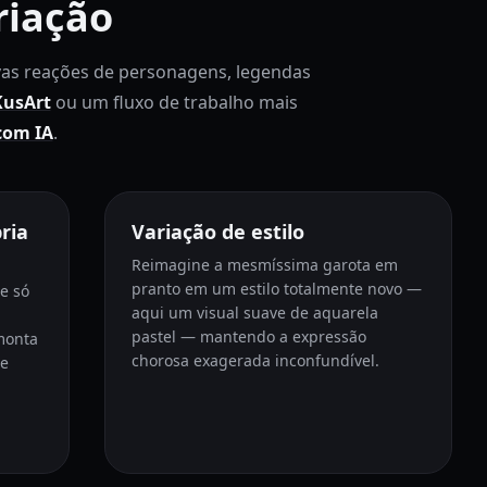
riação
as reações de personagens, legendas
KusArt
ou um fluxo de trabalho mais
com IA
.
ria
Variação de estilo
Reimagine a mesmíssima garota em
pranto em um estilo totalmente novo —
e só
aqui um visual suave de aquarela
a
pastel — mantendo a expressão
monta
chorosa exagerada inconfundível.
ge