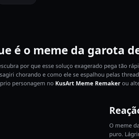
ue é o meme da garota d
scubra por que esse soluço exagerado pega tão rápi
sagiri chorando e como ele se espalhou pelas thread
óprio personagem no
KusArt Meme Remaker
ou alt
Reação
O meme da 
puro. Lágr