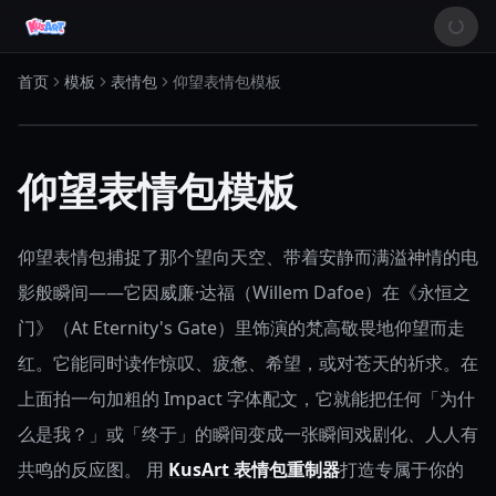
首页
模板
表情包
仰望表情包模板
仰望表情包模板
仰望表情包捕捉了那个望向天空、带着安静而满溢神情的电
影般瞬间——它因威廉·达福（Willem Dafoe）在《永恒之
门》（At Eternity's Gate）里饰演的梵高敬畏地仰望而走
红。它能同时读作惊叹、疲惫、希望，或对苍天的祈求。在
上面拍一句加粗的 Impact 字体配文，它就能把任何「为什
么是我？」或「终于」的瞬间变成一张瞬间戏剧化、人人有
共鸣的反应图。
用
KusArt 表情包重制器
打造专属于你的