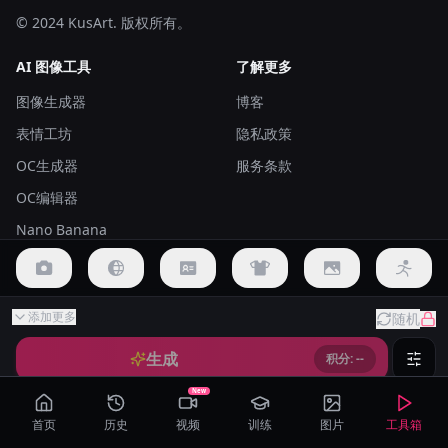
© 2024 KusArt. 版权所有。
AI 图像工具
了解更多
图像生成器
博客
表情工坊
隐私政策
OC生成器
服务条款
OC编辑器
Nano Banana
AI表情生成器
构图
视角
联系我们
添加更多
随机
自定义
Discord 社区
Medium shot
Close-up
Portrait
Upper body
生成
积分: --
邮件支持
New
首页
历史
视频
训练
图片
工具箱