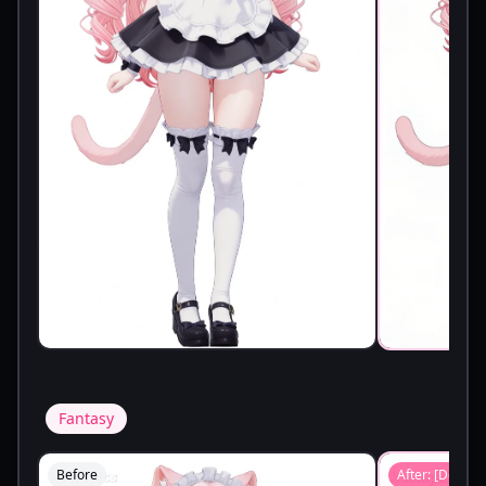
Fantasy
Before
After: [
Demon