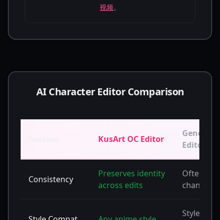
视频
。
AI Character Editor Comparison
Generic A
Feature
KusArt OC Editor
Editors
Preserves identity
Often
Consistency
across edits
changes
Style ofte
Style Compat.
Any anime style