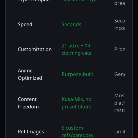
breaks
Seconds,
Speed
Seconds
inconsist
21 attrs + 19
Customization
Prompts o
clothing cats
Anime
Purpose-built
Generic
Optimized
Most
Content
Kusa-Mix, no
platforms
Freedom
preset filters
restrict
5 custom
Ref Images
Limited
refs/category