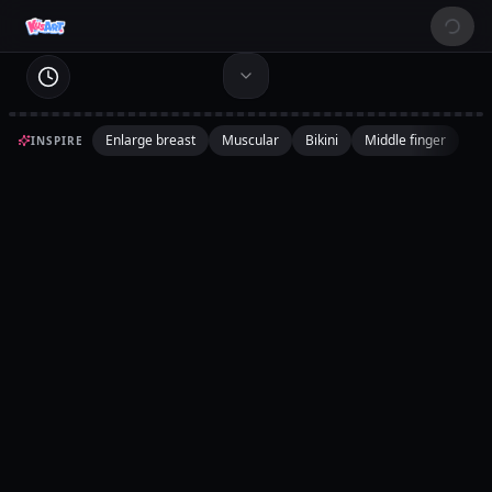
Enlarge breast
Muscular
Bikini
Middle finger
INSPIRE
上传图片
点击上传参考图