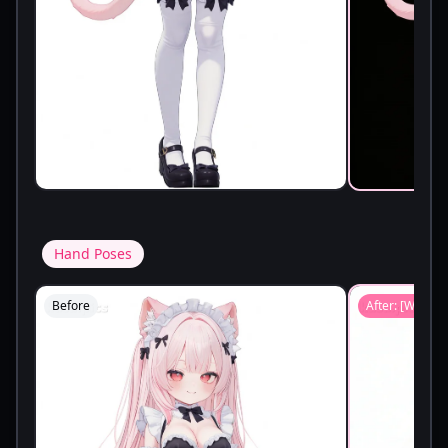
Hand Poses
Before
After: [
Waving