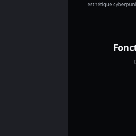
esthétique cyberpunk
Fonct
D