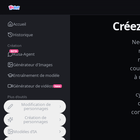
Crée
Accueil
Historique
Neo
Création
BETA
Kusa-Agent
Générateur d'Images
cou
Entraînement de modèle
à 
Générateur de vidéos
New
c
Plus d'outils
Modification de
personnages
con
Création de
personnages
Modèles d’IA