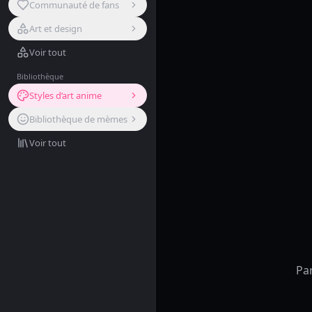
Communauté de fans
Art et design
Voir tout
Bibliothèque
Styles d’art anime
Bibliothèque de mèmes
Voir tout
Pa