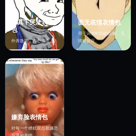
面具下哭泣表情
面无表情表情包
包
用于词穷时刻的面瘫、无
外表微笑，内心崩溃。
情绪反应。
嫌弃脸表情包
对每一个糟糕观点都嫌恶
后退的表情。