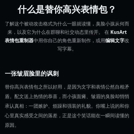
什么是替你高兴表情包？
了解这个被动攻击格式为什么一眼就读懂，臭脸小孩从何而
来，以及它为什么在群聊和社交动态里传开。
在
KusArt
表情包重制器
中用你自己的角色重新制作，或用
编辑文字
改
写字幕。
一张皱眉脸里的讽刺
替你高兴表情包之所以好用，是因为文字和表情公然自相矛
盾。配文送上热情的恭喜，而小孩面瘫、皱眉的臭脸却悄悄
承认真相：一团嫉妒、烦躁和强装的礼貌。你嘴上说的和你
心里真实感受之间的落差，正是这个笑话能在一瞬间读懂的
原因。