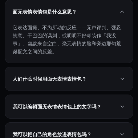
面无表情表情包是什么意思？
它表达面瘫、不为所动的反应——无声评判、强忍
笑意、干巴巴的讽刺，或明明不好却装作「我没
事」。幽默来自空白、毫无表情的脸和旁边那句荒
诞配文之间的反差。
人们什么时候用面无表情表情包？
我可以编辑面无表情表情包上的文字吗？
我可以把自己的角色放进表情包吗？