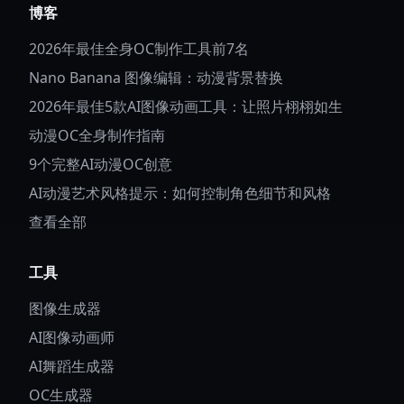
博客
2026年最佳全身OC制作工具前7名
Nano Banana 图像编辑：动漫背景替换
2026年最佳5款AI图像动画工具：让照片栩栩如生
动漫OC全身制作指南
9个完整AI动漫OC创意
AI动漫艺术风格提示：如何控制角色细节和风格
查看全部
工具
图像生成器
AI图像动画师
AI舞蹈生成器
OC生成器