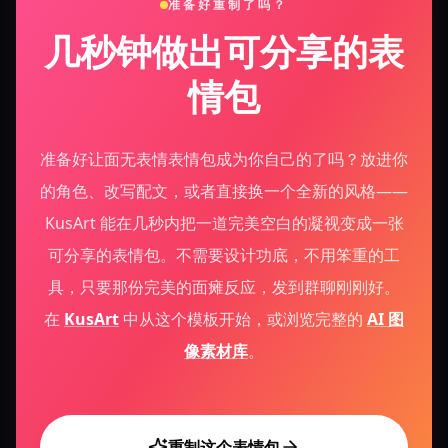
准备好重制了吗？
几秒钟做出可分享的表
情包
准备好让面无表情表情包成为你自己的了吗？放进你
的角色、改写配文，或者直接换一个全新的风格——
KusArt 能在几秒内把一道完美空白的凝视变成一张
可分享的表情包。不需要设计功底，不用笨重的工
具，只要那份完美的面瘫反应，发到群聊刚刚好。
在
KusArt
中从这个模板开始，或浏览完整的
AI 图
像素材库
。
重制这个表情包