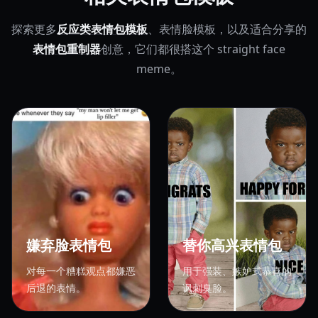
探索更多
反应类表情包模板
、表情脸模板，以及适合分享的
表情包重制器
创意，它们都很搭这个 straight face
meme。
嫌弃脸表情包
替你高兴表情包
对每一个糟糕观点都嫌恶
用于强装、嫉妒式恭喜的
后退的表情。
讽刺臭脸。