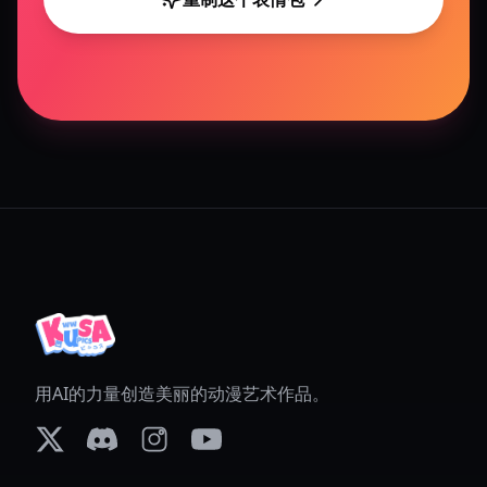
用AI的力量创造美丽的动漫艺术作品。
X (formerly Twitter)
Discord
Instagram
YouTube