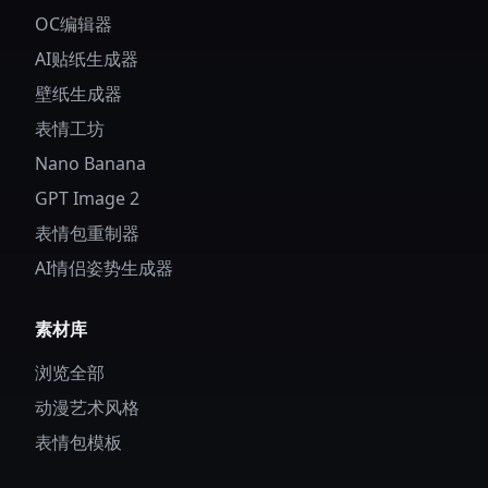
OC编辑器
AI贴纸生成器
壁纸生成器
表情工坊
Nano Banana
GPT Image 2
表情包重制器
AI情侣姿势生成器
素材库
浏览全部
动漫艺术风格
表情包模板