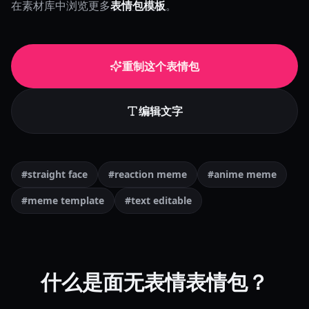
在素材库中浏览更多
表情包模板
。
重制这个表情包
编辑文字
#straight face
#reaction meme
#anime meme
#meme template
#text editable
什么是面无表情表情包？