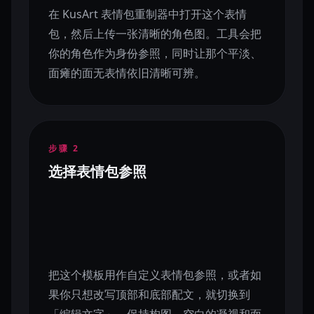
在 KusArt 表情包重制器中打开这个表情
包，然后上传一张清晰的角色图。工具会把
你的角色作为身份参照，同时让那个平淡、
面瘫的面无表情依旧清晰可辨。
步骤
2
选择表情包参照
把这个模板用作自定义表情包参照，或者如
果你只想改写顶部和底部配文，就切换到