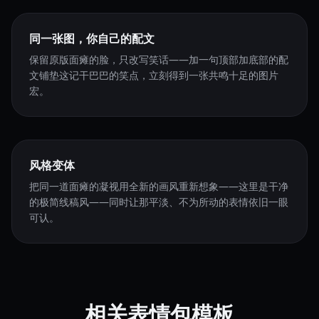
同一张图，你自己的配文
保留原版面瘫的脸，只改写笑话——加一句顶部加底部的配
文铺垫这记干巴巴的笑点，立刻得到一张共鸣十足的图片
宏。
风格变体
把同一道面瘫的凝视用全新的画风重新想象——这里是干净
的极简线稿风——同时让那平淡、不为所动的表情依旧一眼
可认。
相关表情包模板