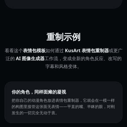
重制示例
看看这个
表情包模板
如何通过
KusArt 表情包重制器
或更广
泛的
AI 图像生成器
工作流，变成全新的角色反应、改写的
字幕和风格变体。
你的角色，同样面瘫的凝视
把你自己的动漫角色放进表情包重制器，它就会在一模一样
的构图里接管这张面无表情——平直的嘴、半眯的眼，对刚
发生的一切完全无动于衷。