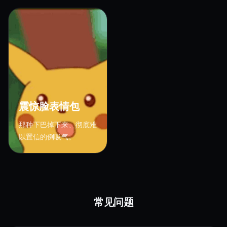
震惊脸表情包
那种下巴掉下来、彻底难
以置信的倒吸气。
常见问题