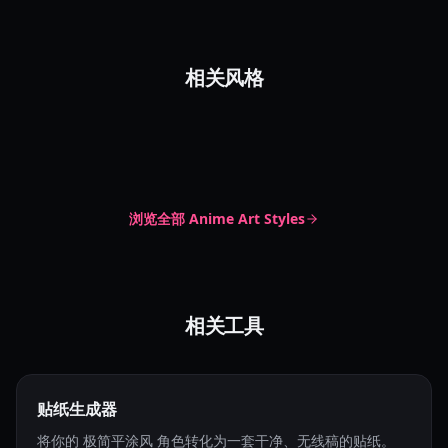
极简平面风
相关风格
简洁线条风格
Flat Color
Graphic Silhouette
炽烈缤纷波普风
Modern Anime
Sharp Linework
Bold Brushwork
Dynamic Anime
浏览全部
Anime Art Styles
相关工具
贴纸生成器
将你的 极简平涂风 角色转化为一套干净、无线稿的贴纸。