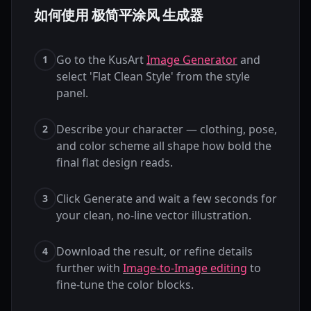
如何使用 极简平涂风 生成器
Go to the KusArt
Image Generator
and
1
select 'Flat Clean Style' from the style
panel.
Describe your character — clothing, pose,
2
and color scheme all shape how bold the
final flat design reads.
Click Generate and wait a few seconds for
3
your clean, no-line vector illustration.
Download the result, or refine details
4
further with
Image-to-Image editing
to
fine-tune the color blocks.