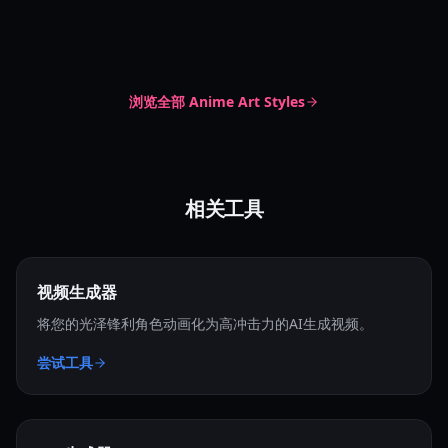
光泽皮肤渲染动漫
Cel Shaded
Classic Anime
Glossy Skin Render
Figure Anime
浏览全部
Anime Art Styles
相关工具
视频生成器
将您的光泽锋利角色动画化为高冲击力的AI生成视频。
尝试工具