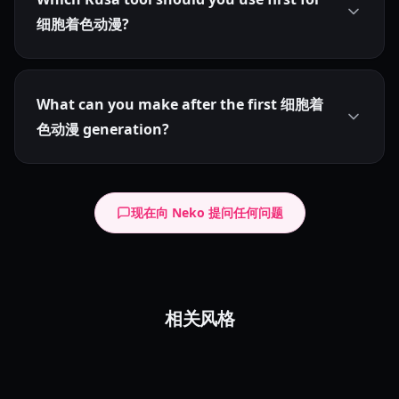
细胞着色动漫?
What can you make after the first 细胞着
色动漫 generation?
现在向 Neko 提问任何问题
光泽锐利风格
相关风格
单色漫画
Glossy Sharp
High-Contrast Anime
粗糙轮廓卡通
Monochrome Manga
Black White Manga
Rough Outline
Sketchy Cartoon