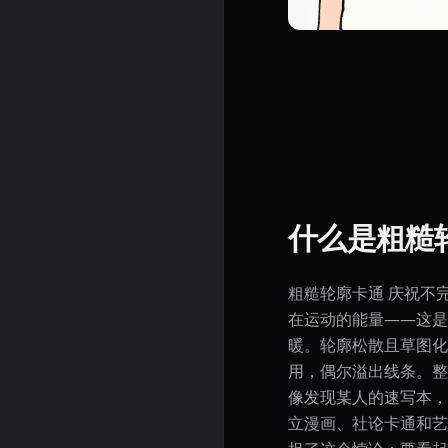
什么是粗糙
粗糙轮廓卡通 庆祝不
在运动的能量——这是一种
暖。轮廓松散且草图化
用，偶尔溢出线条。整
像发现某人的速写本，
立漫画、社论卡通和艺术