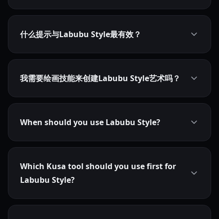
什么提示与Labubu Style最有效？
我需要绘画技能来创建Labubu Style艺术吗？
When should you use Labubu Style?
Which Kusa tool should you use first for
Labubu Style?