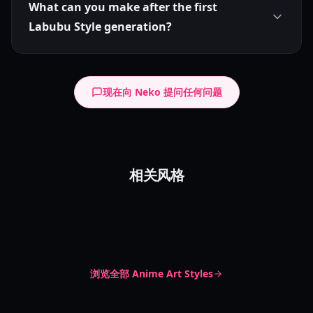
What can you make after the first
Labubu Style generation?
现在向 Neko 提问任何问题
Q版圆点眼睛
相关风格
Q版表情
Chibi Dot Eyes
Cute Chibi
Irasutoya Style
Chibi Emoji
Reaction Art
Irasutoya
Simple Clipart
浏览全部
Anime Art Styles