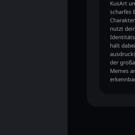
KusArt un
scharfes 
Charakter
nutzt dei
Identität
hält dabe
ausdrucks
der großa
Memes ant
erkennbar