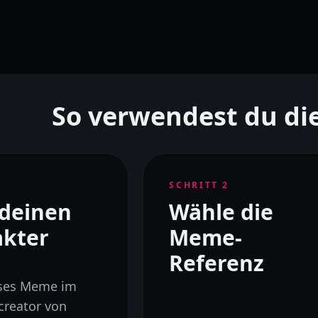
So verwendest du d
1
SCHRITT
2
 deinen
Wähle die
akter
Meme-
Referenz
eses Meme im
reator von