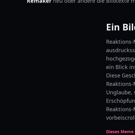
Remaker
neu oder ändere die Bildtexte 
Ein Bi
Reaktions-
ausdrucksst
hochgezoge
ein Blick i
Diese Gesc
Reaktions-M
Unglaube, s
Erschöpfung
Reaktions-
vorbeiscroll
Dieses Meme 