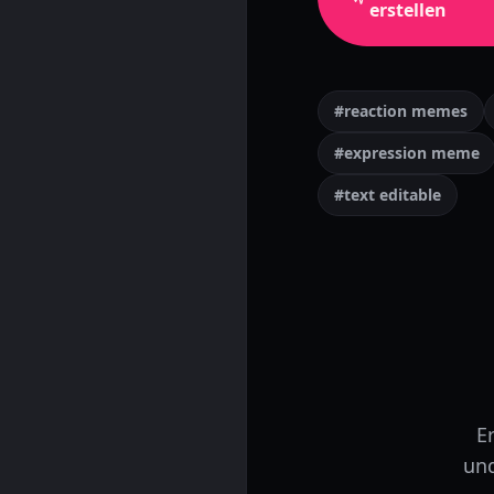
erstellen
#reaction memes
#expression meme
#text editable
E
und