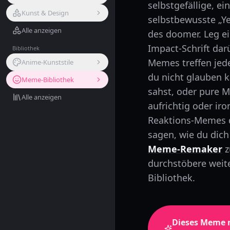
selbstgefällige, e
Kunst & Design
selbstbewusste „Yes
Alle anzeigen
des doomer. Leg ein
Impact-Schrift dar
Bibliothek
Memes treffen je
Anime-Kunststile
du nicht glauben 
Meme-Bibliothek
sahst, oder pure Mi
Alle anzeigen
aufrichtig oder iro
Reaktions-Memes d
sagen, wie du dich 
Meme-Remaker
z
durchstöbere weit
Bibliothek.
Dieses Meme 