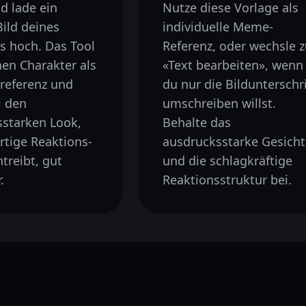
d lade ein
Nutze diese Vorlage als
Bild deines
individuelle Meme-
s hoch. Das Tool
Referenz, oder wechsle 
nen Charakter als
«Text bearbeiten», wenn
sreferenz und
du nur die Bildunterschri
i den
umschreiben willst.
starken Look,
Behalte das
rtige Reaktions-
ausdrucksstarke Gesicht
reibt, gut
und die schlagkräftige
.
Reaktionsstruktur bei.