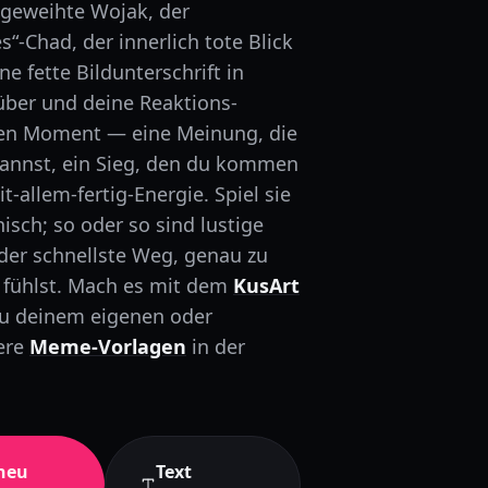
ingeweihte Wojak, der
“-Chad, der innerlich tote Blick
e fette Bildunterschrift in
über und deine Reaktions-
den Moment — eine Meinung, die
kannst, ein Sieg, den du kommen
t-allem-fertig-Energie. Spiel sie
nisch; so oder so sind lustige
er schnellste Weg, genau zu
fühlst.
Mach es mit dem
KusArt
u deinem eigenen oder
ere
Meme-Vorlagen
in der
neu
Text