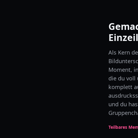
Gemach
Einzei
Als Kern d
Bilduntersc
Moment, in
die du voll
komplett a
ausdrucksst
und du hast
Gruppencha
Teilbares Mem