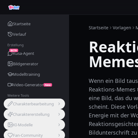
Startseite
Startseite
Vorlagen
Verlauf
Reakti
Erstellung
BETA
Kusa-Agent
Memes
Bildgenerator
Modelltraining
Wenn ein Bild taus
Video-Generator
New
Reaktions-Memes 
Weitere Tools
eine Bild, das du 
Charakterbearbeitung
scheint. Diese Vor
Charaktererstellung
Energie mit der Wo
Reaktionsgesichter
KI-Modelle
Bildunterschrift zu
Fan-Community