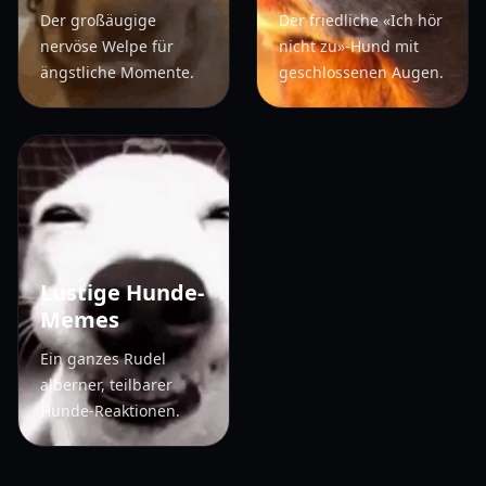
Der großäugige
Der friedliche «Ich hör
nervöse Welpe für
nicht zu»-Hund mit
ängstliche Momente.
geschlossenen Augen.
Lustige Hunde-
Memes
Ein ganzes Rudel
alberner, teilbarer
Hunde-Reaktionen.