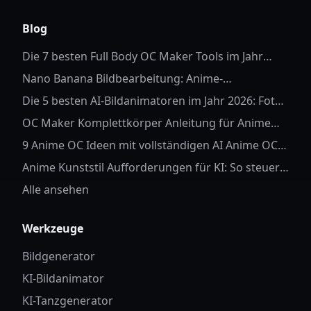
X (formerly Twitter)
Discord
Instagram
YouTube
Blog
Die 7 besten Full Body OC Maker Tools im Jahr
2026
Nano Banana Bildbearbeitung: Anime-
Hintergrundersetzung
Die 5 besten AI-Bildanimatoren im Jahr 2026: Fotos
zum Leben erwecken
OC Maker Komplettkörper Anleitung für Anime
OC
9 Anime OC Ideen mit vollständigen AI Anime OC
Aufforderungen
Anime Kunststil Aufforderungen für KI: So steuern
Sie Charakterdetails und Stil
Alle ansehen
Werkzeuge
Bildgenerator
KI-Bildanimator
KI-Tanzgenerator