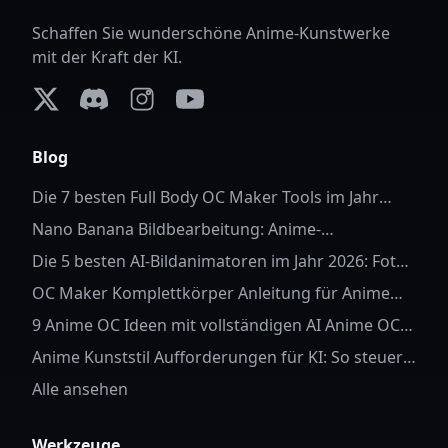
Schaffen Sie wunderschöne Anime-Kunstwerke
mit der Kraft der KI.
X (formerly Twitter)
Discord
Instagram
YouTube
Blog
Die 7 besten Full Body OC Maker Tools im Jahr
2026
Nano Banana Bildbearbeitung: Anime-
Hintergrundersetzung
Die 5 besten AI-Bildanimatoren im Jahr 2026: Fotos
zum Leben erwecken
OC Maker Komplettkörper Anleitung für Anime
OC
9 Anime OC Ideen mit vollständigen AI Anime OC
Aufforderungen
Anime Kunststil Aufforderungen für KI: So steuern
Sie Charakterdetails und Stil
Alle ansehen
Werkzeuge