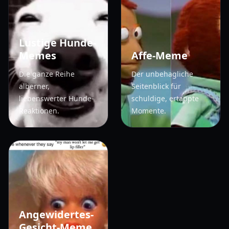
Lustige Hunde-
Memes
Affe-Meme
Die ganze Reihe
Der unbehagliche
alberner,
Seitenblick für
liebenswerter Hunde-
schuldige, ertappte
Reaktionen.
Momente.
Angewidertes-
Gesicht-Meme