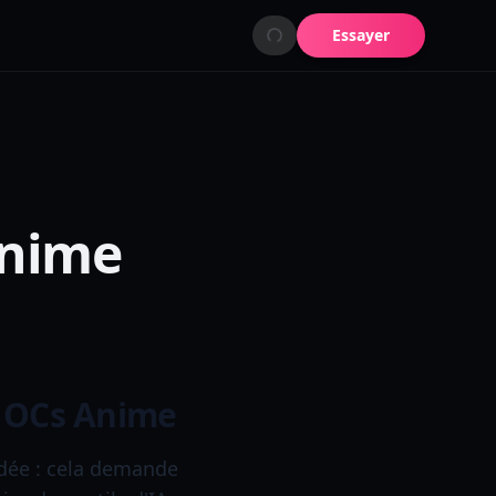
Essayer
Anime
s OCs Anime
dée : cela demande