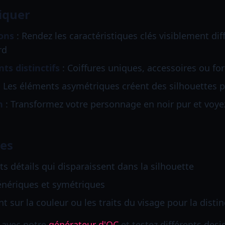
iquer
ions
: Rendez les caractéristiques clés visiblement dif
rd
ts distinctifs
: Coiffures uniques, accessoires ou f
 Les éléments asymétriques créent des silhouettes p
n
: Transformez votre personnage en noir pur et voyez 
tes
ts détails qui disparaissent dans la silhouette
énériques et symétriques
sur la couleur ou les traits du visage pour la distin
 avec notre
générateur d'OC
et testez différents desi