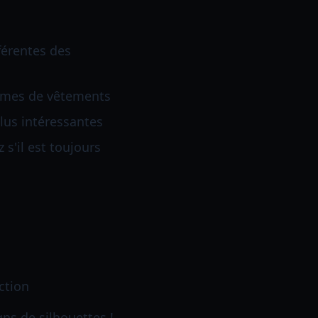
férentes des
ormes de vêtements
lus intéressantes
s'il est toujours
ction
gns de silhouettes !