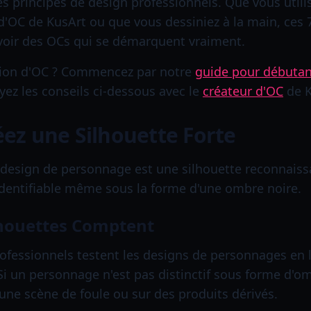
principes de design professionnels. Que vous utilisi
OC de KusArt ou que vous dessiniez à la main, ces 7
voir des OCs qui se démarquent vraiment.
tion d'OC ? Commencez par notre
guide pour débutan
yez les conseils ci-dessous avec le
créateur d'OC
de K
réez une Silhouette Forte
 design de personnage est une silhouette reconnaiss
identifiable même sous la forme d'une ombre noire.
lhouettes Comptent
ofessionnels testent les designs de personnages en l
Si un personnage n'est pas distinctif sous forme d'omb
ne scène de foule ou sur des produits dérivés.