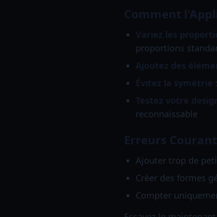
Comment l'Appl
Variez les proport
proportions standa
Ajoutez des élémen
Évitez la symétrie
:
Testez votre desig
reconnaissable
Erreurs Couran
Ajouter trop de peti
Créer des formes g
Compter uniquement 
Essayez-le maintenant