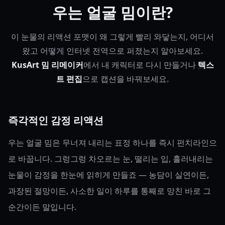
우는 얼굴 밈이란?
이 눈물의 리액션 포맷이 왜 그렇게 빨리 와닿는지, 어디서
왔고 어떻게 인터넷 전역으로 퍼졌는지 알아보세요.
KusArt 밈 리메이커
에서 내 캐릭터로 다시 만들거나
텍스
트 편집
으로 캡션을 바꿔보세요.
즉각적인 감정 리액션
우는 얼굴 밈은 무너져 내리는 표정 하나를 즉시 펀치라인으
로 바꿉니다. 그렁그렁 차오르는 눈, 떨리는 입, 흘러내리는
눈물이 감정을 한눈에 읽히게 만들죠 — 농담이 실연이든,
과장된 절망이든, 사소한 일이 하루를 통째로 망친 바로 그
순간이든 말입니다.