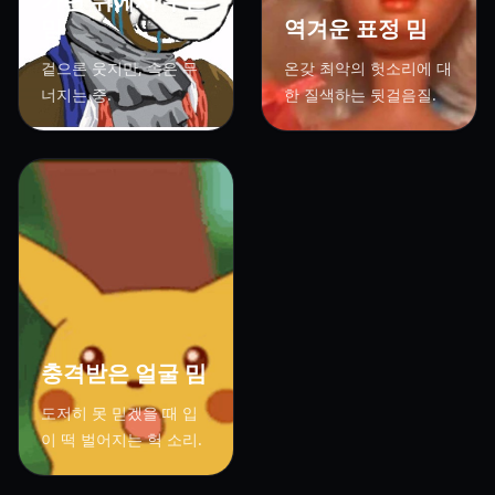
가면 뒤에서 우는
밈
역겨운 표정 밈
겉으론 웃지만, 속은 무
온갖 최악의 헛소리에 대
너지는 중.
한 질색하는 뒷걸음질.
충격받은 얼굴 밈
도저히 못 믿겠을 때 입
이 떡 벌어지는 헉 소리.