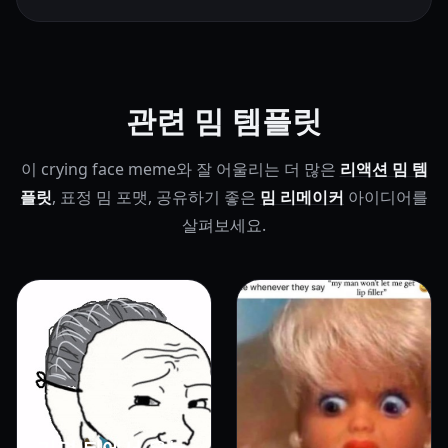
관련 밈 템플릿
이 crying face meme와 잘 어울리는 더 많은
리액션 밈 템
플릿
, 표정 밈 포맷, 공유하기 좋은
밈 리메이커
아이디어를
살펴보세요.