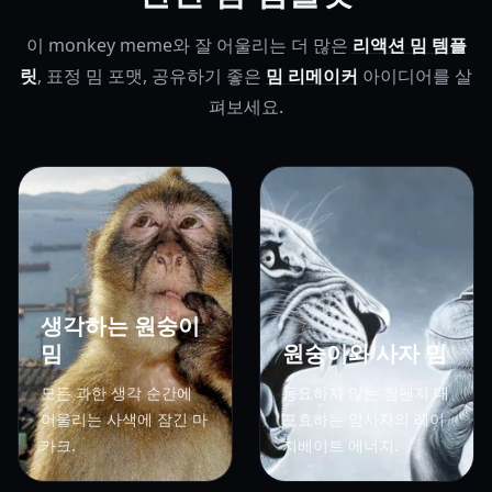
이 monkey meme와 잘 어울리는 더 많은
리액션 밈 템플
릿
, 표정 밈 포맷, 공유하기 좋은
밈 리메이커
아이디어를 살
펴보세요.
생각하는 원숭이
밈
원숭이와 사자 밈
모든 과한 생각 순간에
동요하지 않는 침팬지 대
어울리는 사색에 잠긴 마
포효하는 암사자의 레이
카크.
지베이트 에너지.