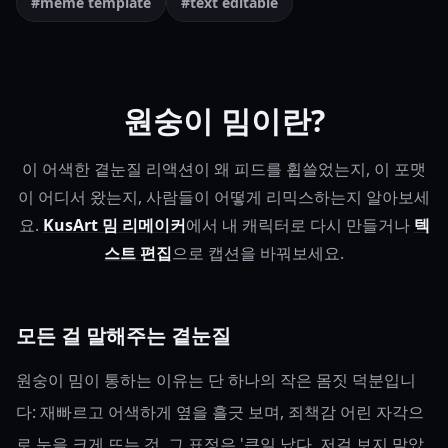
#meme template
#text editable
원숭이 밈이란?
이 어색한 곁눈질 리액션이 왜 피드를 휩쓸었는지, 이 포맷
이 어디서 왔는지, 사람들이 어떻게 리믹스하는지 알아보세
요.
KusArt 밈 리메이커
에서 내 캐릭터로 다시 만들거나
텍
스트 편집
으로 캡션을 바꿔보세요.
모든 걸 말해주는 곁눈질
원숭이 밈이 통하는 이유는 단 하나의 작은 몸짓 덕분입니
다: 재빠르고 어색하게 옆을 흘긋 보며, 죄책감 어린 자각으
로 눈을 크게 뜨는 것. 그 표정은 '큰일 났다, 저걸 보지 말았