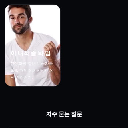
이 녀석 좀 봐 밈
카메라를 향해 누군가를
놀릴 때의 의기양양한 엄
지 가리키기.
자주 묻는 질문