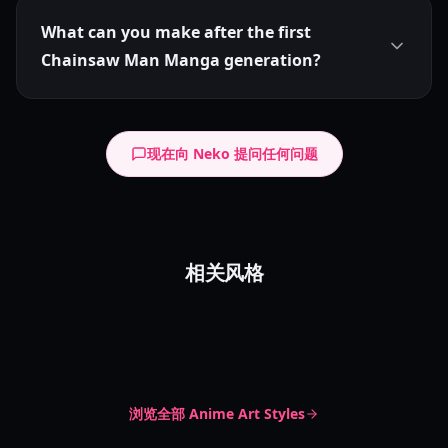
What can you make after the first
Chainsaw Man Manga generation?
现在向 Neko 提问任何问题
单色漫画
相关风格
细胞着色动漫
Monochrome Manga
Black White Manga
粗糙轮廓卡通
Cel Shaded
Classic Anime
Rough Outline
Sketchy Cartoon
浏览全部
Anime Art Styles