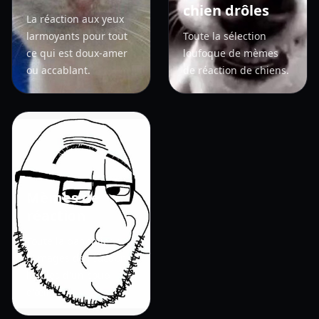
chien drôles
La réaction aux yeux
larmoyants pour tout
Toute la sélection
ce qui est doux-amer
loufoque de mèmes
ou accablant.
de réaction de chiens.
Mèmes de
réaction
Toute la panoplie
d'images de réaction
lisibles d'un coup
d'œil.