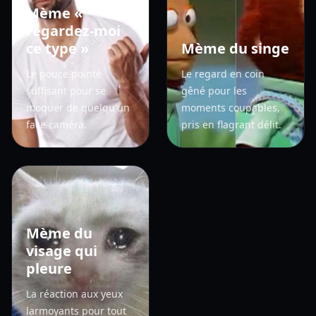
Mème «
regardez-moi
ce type »
Mème du singe
Le pouce pointé
Le regard en coin
suffisant pour se
gêné pour les
moquer de quelqu'un
moments coupables,
face caméra.
pris en flagrant délit.
Mème du
visage qui
pleure
La réaction aux yeux
larmoyants pour tout