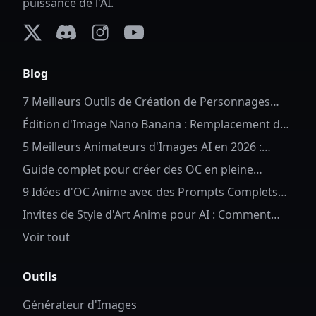
puissance de l'AI.
X (formerly Twitter)
Discord
Instagram
YouTube
Blog
7 Meilleurs Outils de Création de Personnages
Complets en 2026
Édition d'Image Nano Banana : Remplacement de
Fond Anime
5 Meilleurs Animateurs d'Images AI en 2026 :
Donnez Vie à Vos Photos
Guide complet pour créer des OC en pleine
longueur pour Anime OC
9 Idées d'OC Anime avec des Prompts Complets
d'OC Anime AI
Invites de Style d'Art Anime pour AI : Comment
Contrôler les Détails et le Style des Personnages
Voir tout
Outils
Générateur d'Images