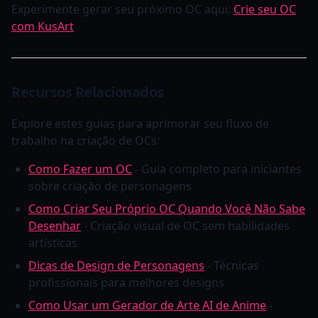
Experimente gerar seu próximo OC aqui:
Crie seu OC
com KusArt
Recursos Relacionados
Explore estes guias para aprimorar seu fluxo de
trabalho na criação de OCs:
Como Fazer um OC
- Guia completo para iniciantes
sobre criação de personagens
Como Criar Seu Próprio OC Quando Você Não Sabe
Desenhar
- Criação visual de OC sem habilidades
artísticas
Dicas de Design de Personagens
- Técnicas
profissionais para melhores designs
Como Usar um Gerador de Arte AI de Anime
-