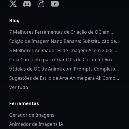
X (formerly Twitter)
Discord
Instagram
YouTube
Blog
7 Melhores Ferramentas de Criação de OC em
Corpo Inteiro em 2026
Edição de Imagem Nano Banana: Substituição de
Fundo de Anime
5 Melhores Animadores de Imagem AI em 2026:
Dê Vida às Fotos
Guia Completo para Criar OCs de Corpo Inteiro
para Anime
9 Ideias de OC de Anime com Prompts Completos
de AI
Sugestões de Estilo de Arte Anime para AI: Como
Controlar Detalhes e Estilo dos Personagens
Ver tudo
Ferramentas
Gerador de Imagens
Animador de Imagens IA