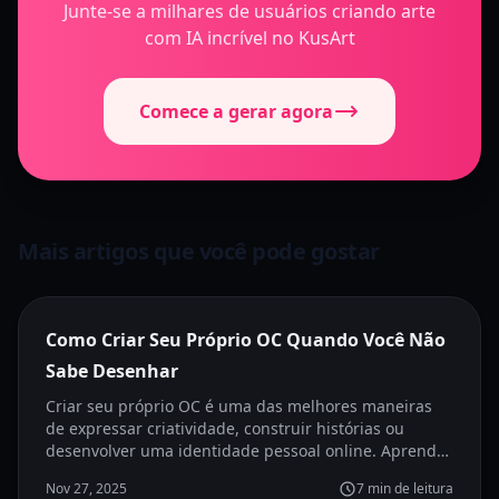
Junte-se a milhares de usuários criando arte
com IA incrível no KusArt
Comece a gerar agora
Mais artigos que você pode gostar
Destaque
Como Criar Seu Próprio OC Quando Você Não
Sabe Desenhar
Criar seu próprio OC é uma das melhores maneiras
de expressar criatividade, construir histórias ou
desenvolver uma identidade pessoal online. Aprenda
a projetar e visualizar seu próprio OC usando o Kusa
Nov 27, 2025
7
min de leitura
OC Maker sem precisar de qualquer formação