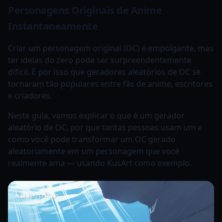
Personagens Originais de Anime
Instantaneamente
Criar um personagem original (OC) é empolgante, mas
ter ideias do zero pode ser surpreendentemente
difícil. É por isso que geradores aleatórios de OC se
tornaram tão populares entre fãs de anime, escritores
e criadores.
Neste guia, vamos explicar o que é um gerador
aleatório de OC, por que tantas pessoas usam um e
como você pode transformar um OC gerado
aleatoriamente em um personagem que você
realmente ama — usando KusArt como exemplo.