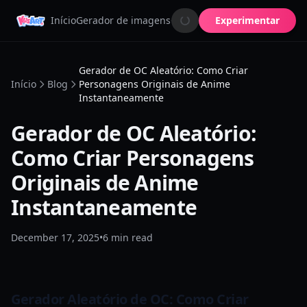
Início
Gerador de imagens
Criador de OC
Experimentar
Animador de i
Gerador de OC Aleatório: Como Criar
Início
Blog
Personagens Originais de Anime
Instantaneamente
Gerador de OC Aleatório:
Como Criar Personagens
Originais de Anime
Instantaneamente
December 17, 2025
•
6
min read
Gerador Aleatório de OC: Como Criar