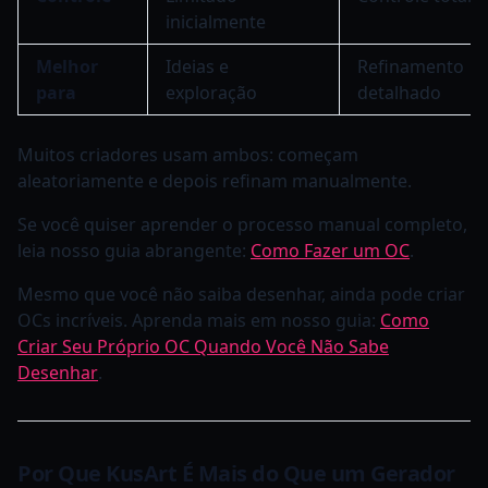
inicialmente
Melhor
Ideias e
Refinamento
para
exploração
detalhado
Muitos criadores usam ambos: começam
aleatoriamente e depois refinam manualmente.
Se você quiser aprender o processo manual completo,
leia nosso guia abrangente:
Como Fazer um OC
.
Mesmo que você não saiba desenhar, ainda pode criar
OCs incríveis. Aprenda mais em nosso guia:
Como
Criar Seu Próprio OC Quando Você Não Sabe
Desenhar
.
Por Que KusArt É Mais do Que um Gerador