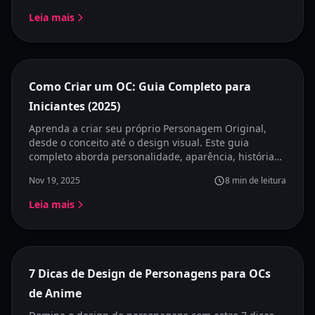
artística.
Leia mais
Destaque
Como Criar um OC: Guia Completo para
Iniciantes (2025)
Aprenda a criar seu próprio Personagem Original,
desde o conceito até o design visual. Este guia
completo aborda personalidade, aparência, história
de fundo e como visualizar seu OC com ferramentas
Nov 19, 2025
8
min de leitura
de IA.
Leia mais
7 Dicas de Design de Personagens para OCs
de Anime