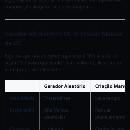
composição ao gerar seu personagem.
Gerador Aleatório de OC vs Criação Manual
de OC
Algumas pessoas se preocupam que OCs aleatórios
sejam "de baixa qualidade". Na realidade, eles servem
a um propósito diferente.
Gerador Aleatório
Criação Manua
Velocidade
Instantânea
Leva tempo
Inspiração
Alta (faísca
Requer
aleatória)
planejamento
Controle
Limitado
Controle total