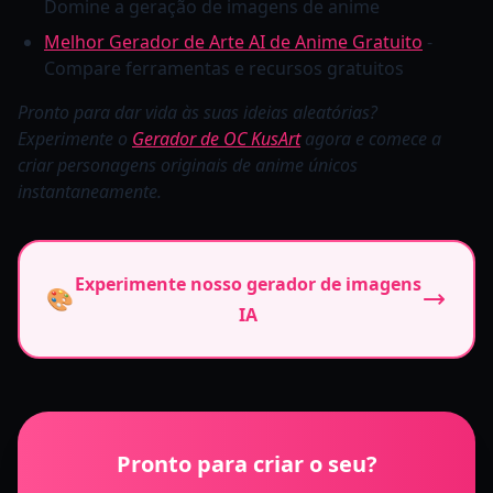
Domine a geração de imagens de anime
Melhor Gerador de Arte AI de Anime Gratuito
-
Compare ferramentas e recursos gratuitos
Pronto para dar vida às suas ideias aleatórias?
Experimente o
Gerador de OC KusArt
agora e comece a
criar personagens originais de anime únicos
instantaneamente.
Experimente nosso gerador de imagens
🎨
IA
Pronto para criar o seu?