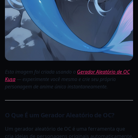
Esta imagem foi criada usando o
Gerador Aleatório de OC
Kusa
— experimente você mesmo e crie seu próprio
personagem de anime único instantaneamente.
O Que É um Gerador Aleatório de OC?
Um gerador aleatório de OC é uma ferramenta que
cria ideias de personagens originais automaticamente.